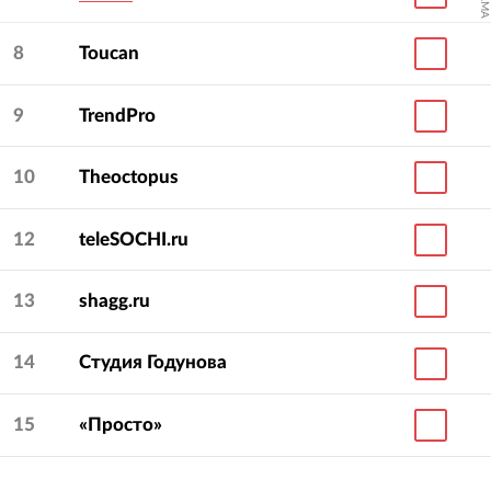
8
Toucan
9
TrendPro
10
Theoctopus
12
teleSOCHI.ru
13
shagg.ru
14
Студия Годунова
15
«Просто»