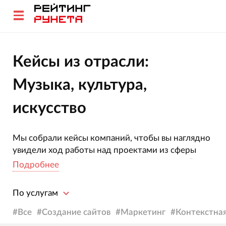
Кейсы из отрасли:
Музыка, культура,
искусство
Мы собрали кейсы компаний, чтобы вы наглядно
увидели ход работы над проектами из сферы
деятельности Музыка, культура, искусство. В
Подробнее
каждом из них описаны поставленные задачи,
пути их решения и полученные результаты.
По услугам
Подробное описание внутренней «кухни»
поможет вам разобраться в процессах и сделать
#
Все
#
Создание сайтов
#
Маркетинг
#
Контекстна
выводы об эффективности предложенных