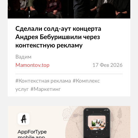
Сделали солд-аут концерта
Андрея Бебуришвили через
контекстную рекламу
Вадим
Mamontov.top
17 Фев 2026
#
Контекстная реклама
#
Комплекс
услуг
#
Маркетинг