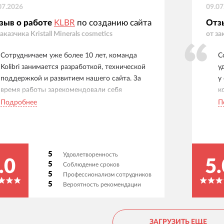
07.2026
09.07
зыв о работе
KLBR
по созданию сайта
Отз
заказчика
Kristall Minerals cosmetics
от за
Сотрудничаем уже более 10 лет, команда
С
Kolibri занимается разработкой, технической
у
поддержкой и развитием нашего сайта. За
у
время работы зарекомендовали себя
к
надежным партнером: задачи выполняются
б
Подробнее
П
качественно и в согласованные сроки,
в
возникающие вопросы решаются оперативно,
п
менеджеры всегда на связи и готовы помочь.
Особенно ценим внимательное отношение к
5
Удовлетворенность
деталям и готовность предлагать разные
.0
5.
5
Соблюдение сроков
варианты реализации поставленных задач.
5
Профессионализм сотрудников
5
Вероятность рекомендации
ЗАГРУЗИТЬ ЕЩЕ