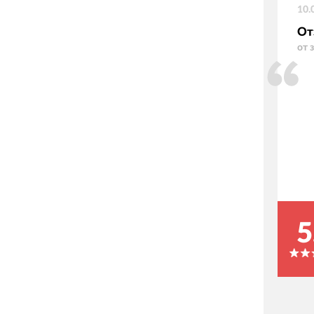
10.
От
от 
5