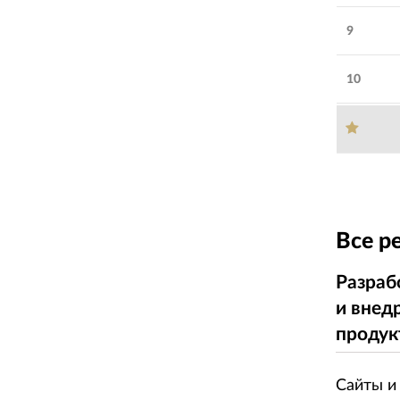
9
10
Все р
Разраб
и внед
продук
Сайты и