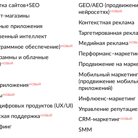
тка сайтов+SEO
GEO/AEO (продвижени
нейросетях)
НОВЫЙ
т-магазины
Контекстная реклама
ные приложения
Таргетированная рекл
венный интеллект
Медийная реклама
НОВ
граммное обеспечение)
НОВЫЙ
Перформанс–маркети
граммы и облачные
)
Продвижение на марк
НОВЫЙ
Мобильный маркетин
(продвижение мобиль
риложения
НОВЫЙ
приложений)
ы
НОВЫЙ
Инфлюенс-маркетинг
цифровых продуктов (UX/UI)
Управление репутацие
ская поддержка
НОВЫЙ
CRM-маркетинг
НОВЫЙ
финг
SMM