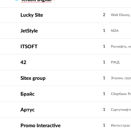
Lucky Site
2
Walt Disney
JetStyle
1
NDA
ITSOFT
1
Роснефть, 
42
1
РЖД
Sitex group
1
Эталон, гру
Брайс
1
Сбербанк Р
Артус
1
Сургутнефте
Promo Interactive
1
Ингосстрах