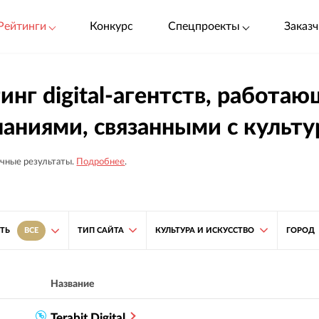
Рейтинги
Конкурс
Спецпроекты
Заказч
инг digital-агентств, работ
аниями, связанными с культу
чные результаты.
Подробнее
.
ТИП САЙТА
КУЛЬТУРА И ИСКУССТВО
ГОРОД
ТЬ
ВСЕ
Название
Terabit Digital