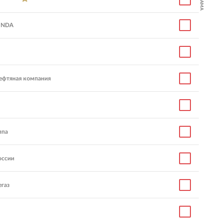
, NDA
нефтяная компания
ппа
оссии
газ