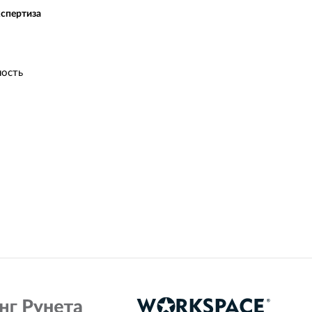
кспертиза
ость