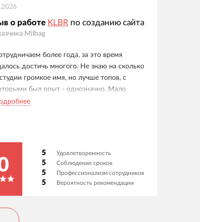
.2026
ыв о работе
KLBR
по созданию сайта
казчика
Milbag
отрудничаем более года, за это время
далось достичь многого. Не знаю на сколько
 студии громкое имя, но лучше топов, с
оторыми был опыт - однозначно. Мало
юрократии, много результата и
одробнее
овлеченности. Наверное, лучшие, с кем
риходилось работать.
5
Удовлетворенность
0
5
Соблюдение сроков
5
Профессионализм сотрудников
5
Вероятность рекомендации