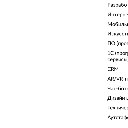
Разрабо
Интерне
Мобиль
Искусст
ПО (про
1С (про
сервисы
CRM
AR/VR-п
Чат-бот
Дизайн 
Техниче
Аутстаф