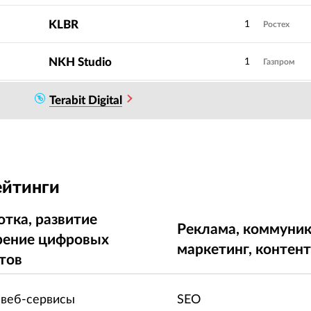
KLBR
1
Ростех
NKH Studio
1
Газпром
Terabit Digital
ейтинги
отка, развитие
Реклама, коммуник
рение цифровых
маркетинг, контен
тов
 веб-сервисы
SEO