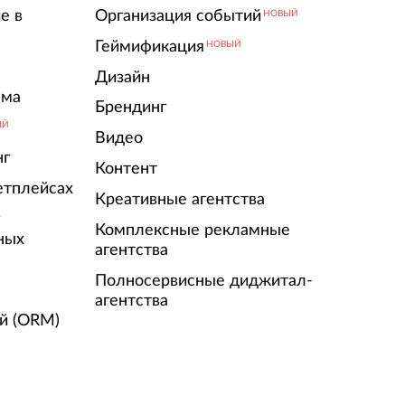
е в
Организация событий
НОВЫЙ
Геймификация
НОВЫЙ
Дизайн
ама
Брендинг
ЫЙ
Видео
нг
Контент
етплейсах
Креативные агентства
г
Комплексные рекламные
ных
агентства
Полносервисные диджитал-
агентства
й (ORM)