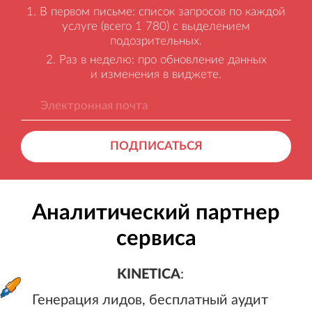
В первом письме: список запросов по каждой
услуге (всего 1 780) с выделением
подозрительных.
Раз в неделю: про обновление данных
и изменения в виджете.
ПОДПИСАТЬСЯ
Аналитический партнер
сервиса
KINETICA
:
Генерация лидов, бесплатный а
KINETICA
:
Генерация лидов, бесплатный аудит