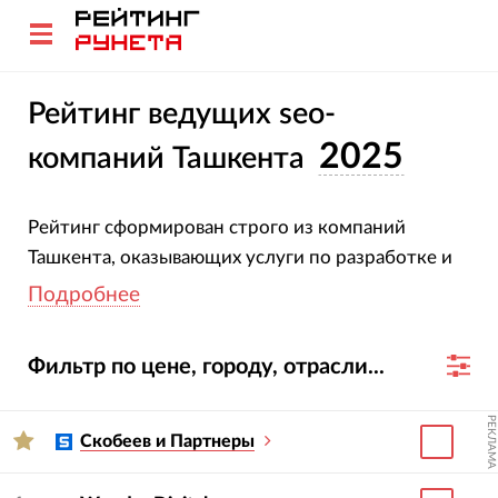
Рейтинг ведущих seo-
2025
компаний Ташкента
Рейтинг сформирован строго из компаний
Ташкента, оказывающих услуги по разработке и
проведению seo-кампаний.
Подробнее
Методология прозрачна: чем больше компания
Фильтр по цене, городу, отрасли...
продвигает сайтов и чем выше значимость этих
сайтов с точки зрения поисковиков, тем выше
РЕКЛАМА
занимаемая в этом перечне строчка.
Скобеев и Партнеры
Кликайте по названиям компаний, изучайте их
карточки и сайты. В случае необходимости вы