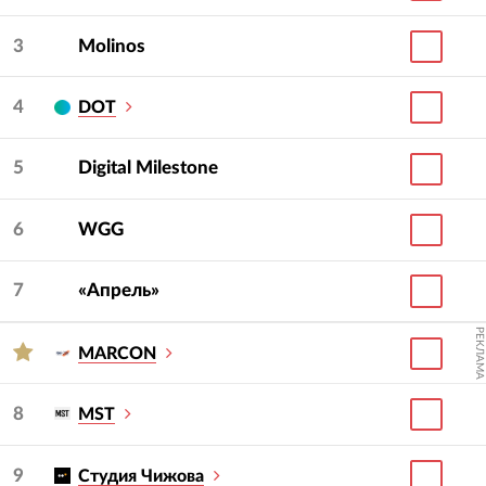
3
Molinos
4
DOT
5
Digital Milestone
6
WGG
7
«Апрель»
РЕКЛАМА
MARCON
8
MST
9
Студия Чижова