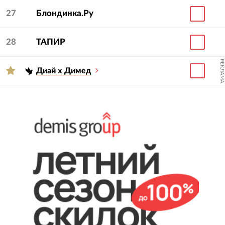
27
Блондинка.Ру
28
ТАПИР
РЕКЛАМА
Диай х Димед