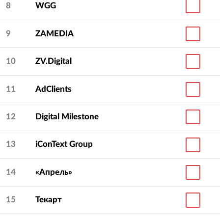
8
WGG
9
ZAMEDIA
10
ZV.Digital
11
AdClients
12
Digital Milestone
13
iConText Group
14
«Апрель»
15
Текарт