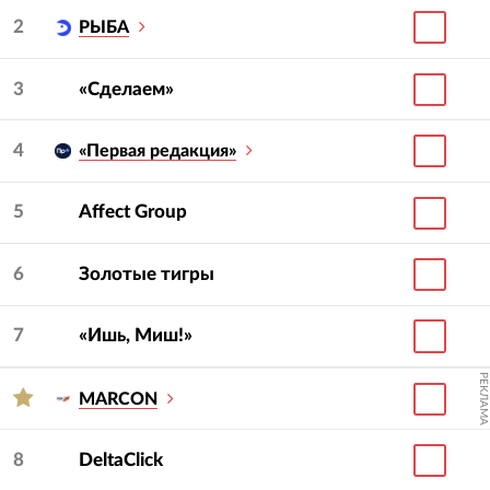
2
РЫБА
3
«Сделаем»
4
«Первая редакция»
5
Affect Group
6
Золотые тигры
7
«Ишь, Миш!»
РЕКЛАМА
MARCON
8
DeltaClick