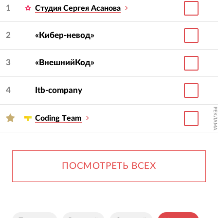
1
Студия Сергея Асанова
2
«Кибер-невод»
3
«ВнешнийКод»
4
Itb-company
РЕКЛАМА
Сoding Тeam
ПОСМОТРЕТЬ ВСЕХ