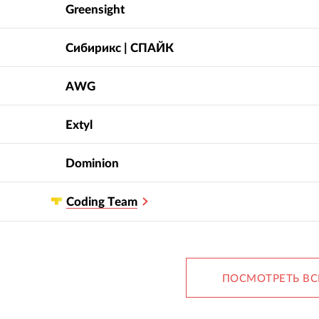
Greensight
Сибирикс | СПАЙК
AWG
аботка личного
Модернизация
нета для ведущего
инфраструктуры сервисов
зводителя стали
и сайтов
Extyl
Dominion
Сoding Тeam
ПОСМОТРЕТЬ ВС