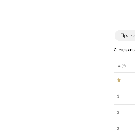
Прем
Специализ
#
1
2
3