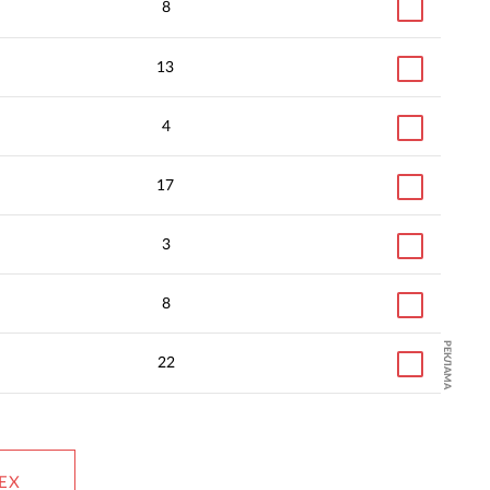
8
13
4
17
3
8
РЕКЛАМА
22
ЕХ