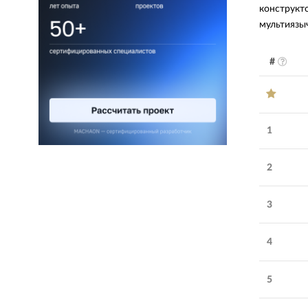
конструкт
мультиязы
#
1
2
Обратите внимание
3
MACHAON
:
разработка
4
для бизнеса и государства «под
ключ»
5
Удовлетворенность
Соблюдение
5.0
работой
:
сроков
: