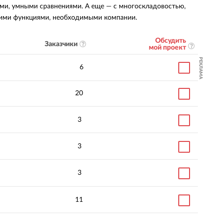
ми, умными сравнениями. А еще — с многоскладовостью,
гими функциями, необходимыми компании.
Обсудить
Заказчики
мой проект
РЕКЛАМА
6
20
3
3
3
11
ть
5.0
ации
: