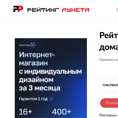
Рейт
дом
Промежуто
CMS/FRA
Прем
Магазины 