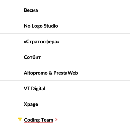
Весма
No Logo Studio
«Стратосфера»
Сотбит
Altopromo & PrestaWeb
VT Digital
Xpage
Сoding Тeam