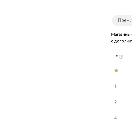
Прем
Магазины 
с дополни
#
1
2
4