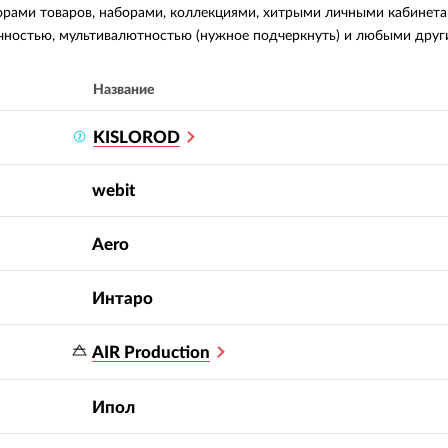
орами товаров, наборами, коллекциями, хитрыми личными кабинета
чностью, мультивалютностью (нужное подчеркнуть) и любыми дру
Название
KISLOROD
webit
Aero
Интаро
AIR Production
Ипол
Профессионализм
Вероятнос
5.0
5.0
сотрудников
:
рекоменд