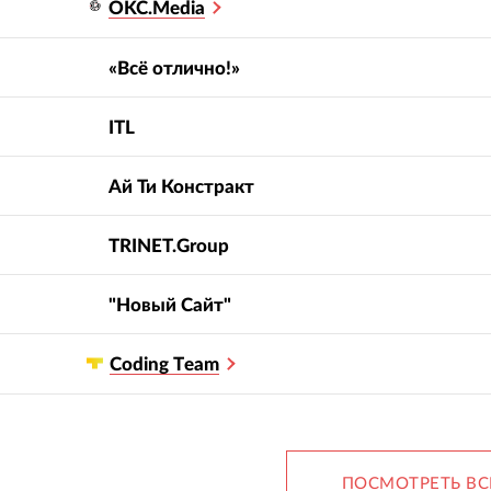
OKC.Media
«Всё отлично!»
ITL
Ай Ти Констракт
TRINET.Group
"Новый Cайт"
Сoding Тeam
ПОСМОТРЕТЬ ВС