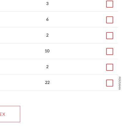
3
6
2
Разработка сервиса
Разработка сайта фи
управления складом
клуба
10
2
РЕКЛАМА
22
ЕХ