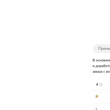
Прем
В основно
и доработ
заказа с в
#
1