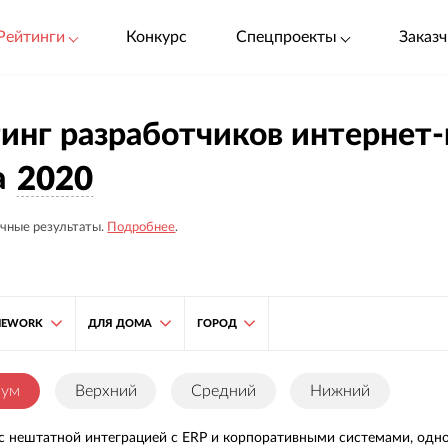
Рейтинги
Конкурс
Спецпроекты
Заказч
инг разработчиков интернет-
а
2020
чные результаты.
Подробнее
.
MEWORK
ДЛЯ ДОМА
ГОРОД
иум
Верхний
Средний
Нижний
с нештатной интеграцией с ERP и корпоративными системами, одн