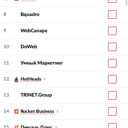
8
Bquadro
9
WebCanape
10
DoWeb
11
Умный Маркетинг
12
HotHeads
13
TRINET.Group
14
Rocket Business
15
Пиксель Плюс