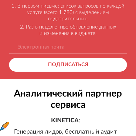
В первом письме: список запросов по каждой
услуге (всего 1 780) с выделением
подозрительных.
Раз в неделю: про обновление данных
и изменения в виджете.
ПОДПИСАТЬСЯ
Аналитический партнер
сервиса
KINETICA
:
Генерация лидов, бесплатный а
KINETICA
:
Генерация лидов, бесплатный аудит