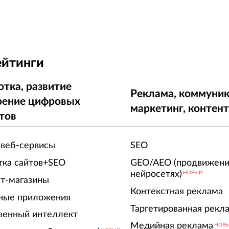
ейтинги
отка, развитие
Реклама, коммуник
рение цифровых
маркетинг, контен
тов
 веб-сервисы
SEO
тка сайтов+SEO
GEO/AEO (продвижени
нейросетях)
НОВЫЙ
т-магазины
Контекстная реклама
ные приложения
Таргетированная рекл
венный интеллект
Медийная реклама
НОВ