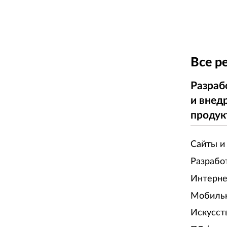
Все р
Разраб
и внед
продук
Сайты и
Разрабо
Интерне
Мобиль
Искусст