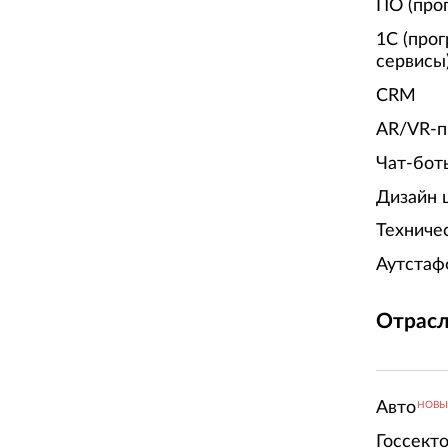
ПО (про
1С (про
сервисы
CRM
AR/VR-п
Чат-бот
Дизайн 
Техниче
Аутстаф
Отрасл
Авто
НОВ
Госсект