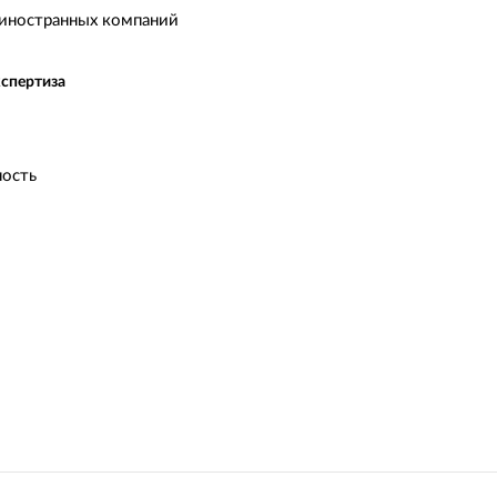
иностранных компаний
кспертиза
ость