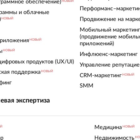
граммное обеспечение)
НОВЫЙ
Перформанс–маркети
граммы и облачные
)
Продвижение на марк
НОВЫЙ
Мобильный маркетин
(продвижение мобиль
риложения
НОВЫЙ
приложений)
ы
НОВЫЙ
Инфлюенс-маркетинг
цифровых продуктов (UX/UI)
Управление репутацие
ская поддержка
НОВЫЙ
CRM-маркетинг
НОВЫЙ
финг
SMM
евая экспертиза
Медицина
ЫЙ
НОВЫЙ
ор
Недвижимость
НО