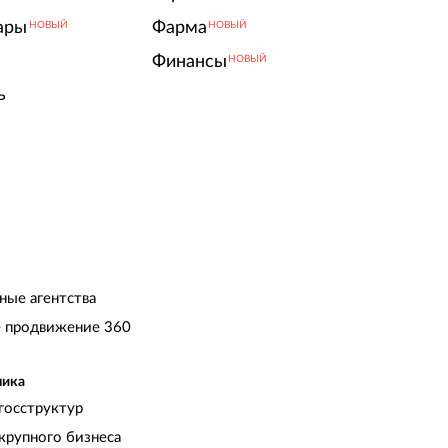
ары
Фарма
НОВЫЙ
НОВЫЙ
Финансы
НОВЫЙ
ь
ные агентства
 продвижение 360
чика
госструктур
крупного бизнеса