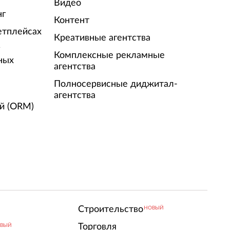
Видео
нг
Контент
етплейсах
Креативные агентства
г
Комплексные рекламные
ных
агентства
Полносервисные диджитал-
агентства
й (ORM)
Строительство
НОВЫЙ
Торговля
ВЫЙ