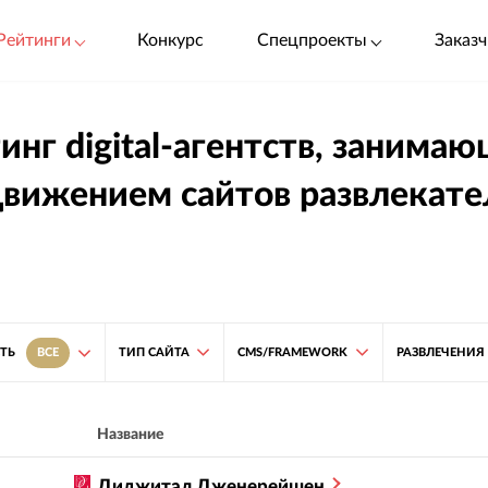
Рейтинги
Конкурс
Спецпроекты
Заказч
инг digital-агентств, занима
вижением сайтов развлекате
ТИП САЙТА
CMS/FRAMEWORK
РАЗВЛЕЧЕНИЯ
ТЬ
ВСЕ
Название
Диджитал Дженерейшен