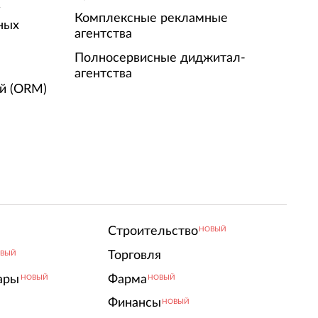
г
Комплексные рекламные
ных
агентства
Полносервисные диджитал-
агентства
й (ORM)
Строительство
НОВЫЙ
Торговля
ВЫЙ
ары
Фарма
НОВЫЙ
НОВЫЙ
Финансы
НОВЫЙ