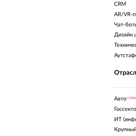
CRM
AR/VR-п
Чат-бот
Дизайн 
Техниче
Аутстаф
Отрасл
Авто
НОВ
Госсект
ИТ (инф
Крупный