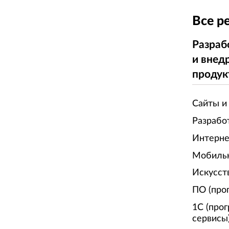
Все р
Разраб
и внед
продук
Сайты и
Разрабо
Интерне
Мобиль
Искусст
ПО (про
1С (про
сервисы