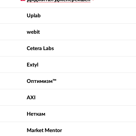
Uplab
webit
Cetera Labs
Extyl
Оптимизм™
AXI
Неткам
Market Mentor