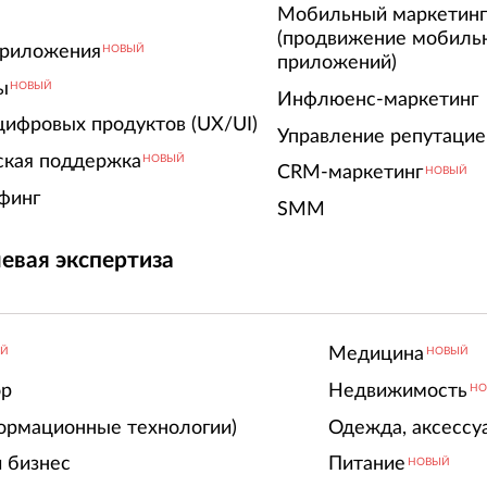
Мобильный маркетин
(продвижение мобиль
риложения
НОВЫЙ
приложений)
ы
НОВЫЙ
Инфлюенс-маркетинг
цифровых продуктов (UX/UI)
Управление репутацие
ская поддержка
НОВЫЙ
CRM-маркетинг
НОВЫЙ
финг
SMM
евая экспертиза
Медицина
ЫЙ
НОВЫЙ
ор
Недвижимость
НО
ормационные технологии)
Одежда, аксессу
 бизнес
Питание
НОВЫЙ