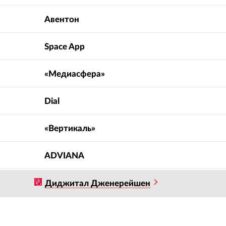
Авентон
Space App
«Медиасфера»
Dial
«Вертикаль»
ADVIANA
Диджитал Дженерейшен