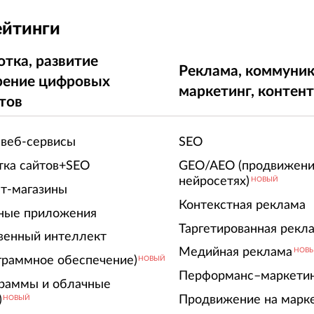
ейтинги
отка, развитие
Реклама, коммуник
рение цифровых
маркетинг, контен
тов
 веб-сервисы
SEO
тка сайтов+SEO
GEO/AEO (продвижени
нейросетях)
НОВЫЙ
т-магазины
Контекстная реклама
ные приложения
Таргетированная рекл
венный интеллект
Медийная реклама
НОВ
граммное обеспечение)
НОВЫЙ
Перформанс–маркети
граммы и облачные
)
Продвижение на марк
НОВЫЙ