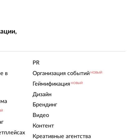
ации,
т
PR
е в
Организация событий
НОВЫЙ
Геймификация
НОВЫЙ
Дизайн
ама
Брендинг
ЫЙ
Видео
нг
Контент
етплейсах
Креативные агентства