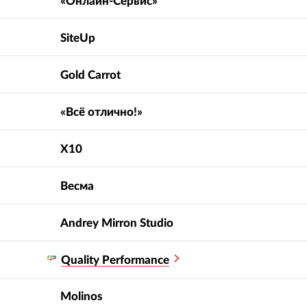
«Онлайн-Сервис»
SiteUp
Gold Carrot
«Всё отлично!»
X10
Весма
Andrey Mirron Studio
Quality Performance
Molinos