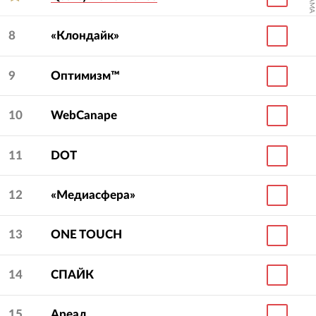
8
«Клондайк»
9
Оптимизм™
10
WebCanape
11
DOT
12
«Медиасфера»
13
ONE TOUCH
14
СПАЙК
15
Ареал