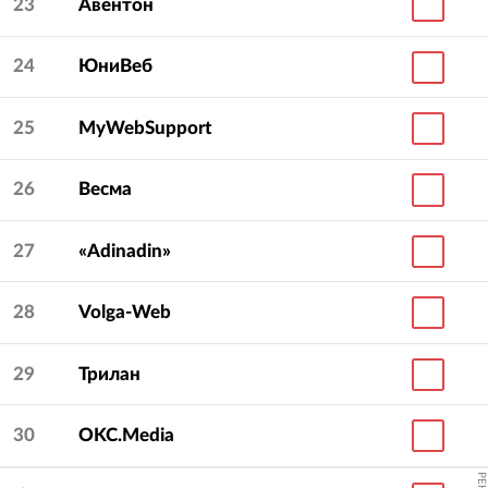
23
Авентон
24
ЮниВеб
25
MyWebSupport
26
Весма
27
«Adinadin»
28
Volga-Web
29
Трилан
30
OKC.Media