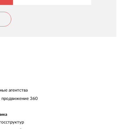
ные агентства
 продвижение 360
чика
госструктур