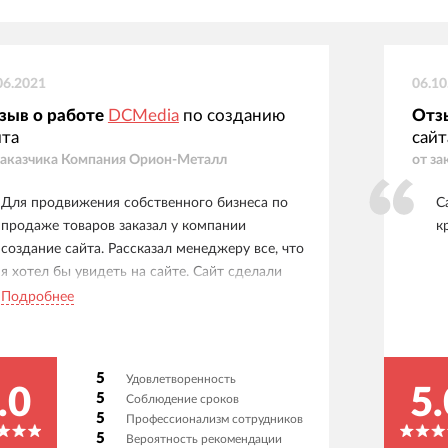
06.2021
06.10
зыв о работе
DCMedia
по созданию
Отз
йта
сайт
заказчика
Компания Орион-Металл
от за
Для продвижения собственного бизнеса по
С
продаже товаров заказал у компании
к
создание сайта. Рассказал менеджеру все, что
я хотел бы увидеть на сайте. Сайт сделали
оригинальный. Интерфейс приятно и красиво
Подробнее
оформлен. Удобный в управлении. А также
оформил заказ на продвижение сайта в
поисковых системах. Сам бы я его долго
5
Удовлетворенность
развивал. А ребята знают как работают
.0
5.
5
Соблюдение сроков
поисковые системы и какие тексты
5
Профессионализм сотрудников
необходимо писать. Продажи начались уже во
5
Вероятность рекомендации