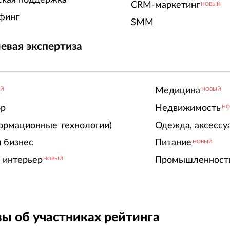
CRM-маркетинг
НОВЫЙ
финг
SMM
евая экспертиза
Медицина
ЫЙ
НОВЫЙ
ор
Недвижимость
НО
ормационные технологии)
Одежда, аксессу
 бизнес
Питание
НОВЫЙ
 интерьер
Промышленност
НОВЫЙ
ы об участниках рейтинга