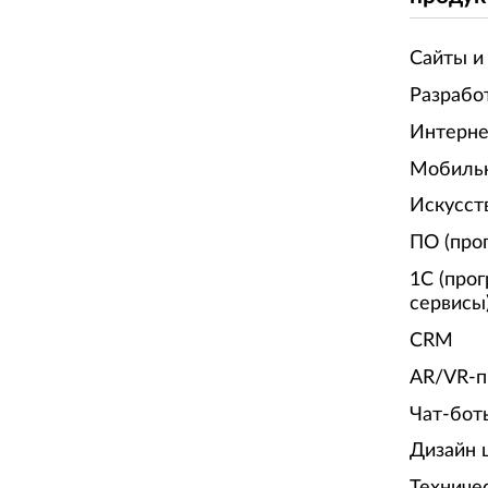
Сайты и
Разрабо
Интерне
Мобиль
Искусст
ПО (про
1С (про
сервисы
CRM
AR/VR-п
Чат-бот
Дизайн 
Техниче