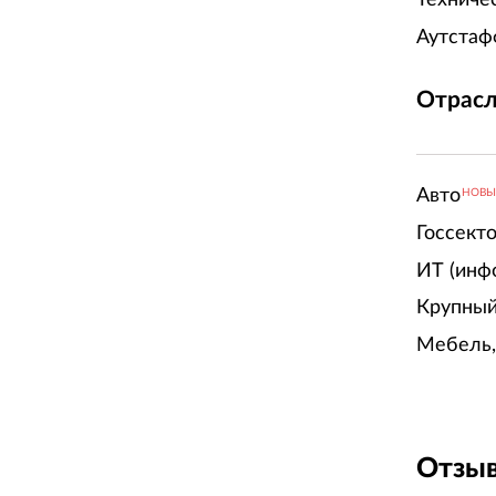
Аутстаф
Отрасл
Авто
НОВ
Госсект
ИТ (инф
Крупный
Мебель,
Отзыв