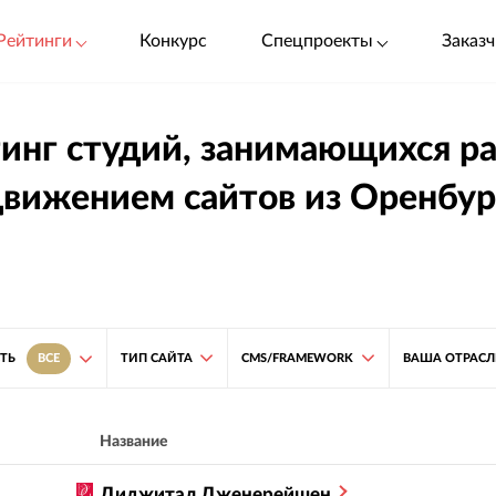
Рейтинги
Конкурс
Спецпроекты
Заказч
инг студий, занимающихся р
вижением сайтов из Оренбур
ТИП САЙТА
CMS/FRAMEWORK
ВАША ОТРАСЛ
ТЬ
ВСЕ
Название
Диджитал Дженерейшен