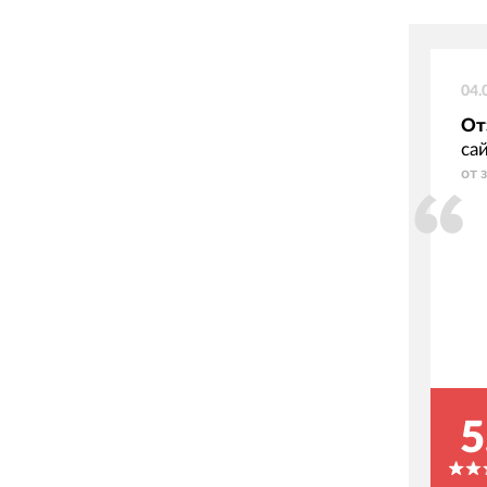
04.
От
са
от 
5