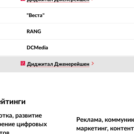
"Веста"
RANG
DCMedia
Диджитал Дженерейшен
ейтинги
отка, развитие
Реклама, коммуник
рение цифровых
маркетинг, контен
тов