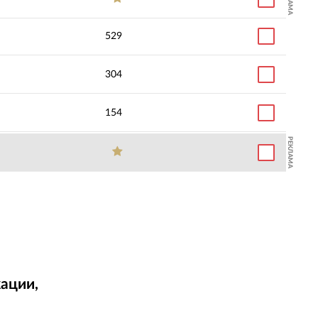
529
304
154
РЕКЛАМА
ации,
т