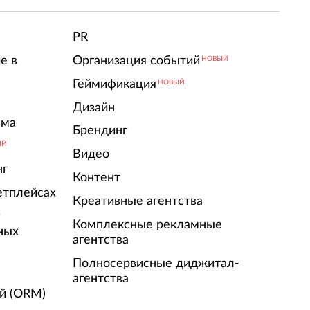
PR
е в
Организация событий
НОВЫЙ
Геймификация
НОВЫЙ
Дизайн
ама
Брендинг
ЫЙ
Видео
нг
Контент
етплейсах
Креативные агентства
г
Комплексные рекламные
ных
агентства
Полносервисные диджитал-
агентства
й (ORM)