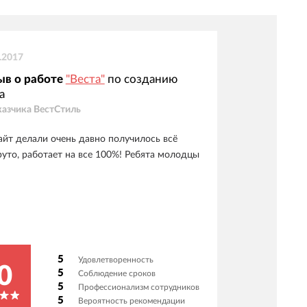
.2017
ыв о работе
"Веста"
по созданию
а
казчика
ВестСтиль
айт делали очень давно получилось всё
руто, работает на все 100%! Ребята молодцы
5
Удовлетворенность
0
5
Соблюдение сроков
5
Профессионализм сотрудников
5
Вероятность рекомендации