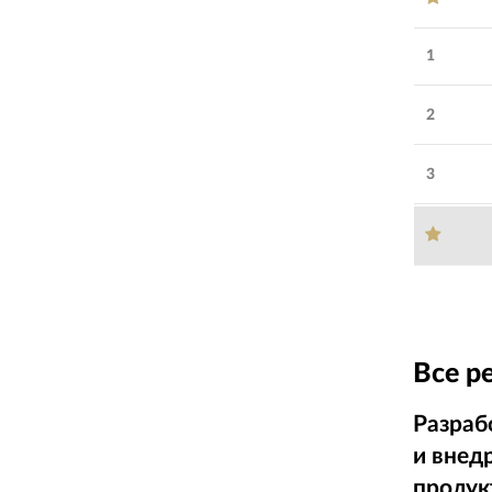
1
2
3
Все р
Разраб
и внед
продук