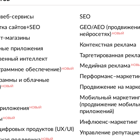
 веб-сервисы
SEO
тка сайтов+SEO
GEO/AEO (продвижени
нейросетях)
НОВЫЙ
т-магазины
Контекстная реклама
ные приложения
Таргетированная рекл
венный интеллект
Медийная реклама
НОВ
граммное обеспечение)
НОВЫЙ
Перформанс–маркети
граммы и облачные
)
Продвижение на марк
НОВЫЙ
Мобильный маркетин
(продвижение мобиль
риложения
НОВЫЙ
приложений)
ы
НОВЫЙ
Инфлюенс-маркетинг
цифровых продуктов (UX/UI)
Управление репутацие
ская поддержка
НОВЫЙ