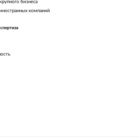
крупного бизнеса
иностранных компаний
кспертиза
ость