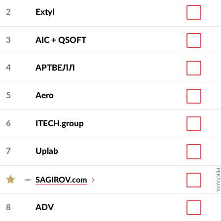
2
Extyl
3
AIC + QSOFT
4
АРТВЕЛЛ
5
Aero
6
ITECH.group
7
Uplab
РЕКЛАМА
SAGIROV.com
8
ADV