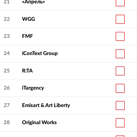
21
«Апрель»
22
WGG
23
FMF
24
iConText Group
25
R:TA
26
iTargency
27
Emisart & Art Liberty
28
Original Works