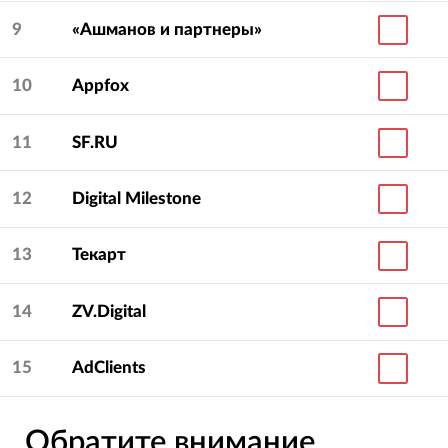
9
«Ашманов и партнеры»
10
Appfox
11
SF.RU
12
Digital Milestone
13
Текарт
14
ZV.Digital
15
AdClients
Обратите внимание