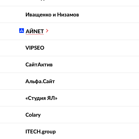
Вероятность
5.0
5.0
Иващенко и Низамов
рекомендации
:
АЙNET
VIPSEO
продвижение
SEO-сопровождение
ративного сайта, в
разработки и продвижение
СайтАктив
числе реализация
сайта glo™
ктуры проекта
Альфа.Сайт
«Студия ЯЛ»
Colary
ITECH.group