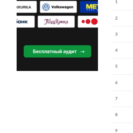
1
2
3
4
5
6
Обратите внимание
7
BF360
:
результативное
8
SEO, сопровождение
разработки и техническая
9
поддержка