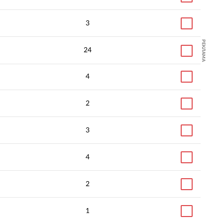
3
РЕКЛАМА
24
4
SEO-сопровождение
SEO-сопровождение, SEO-
разработки и продв
оптимизация
2
онлайн-каталога тов
3
4
2
1