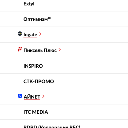
Extyl
Оптимизм™
Ingate
Пиксель Плюс
INSPIRO
СТК-ПРОМО
АЙNET
ITC MEDIA
BDBD (Корпорация РБС)