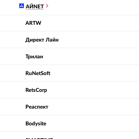
АЙNET
ARTW
Директ Лайн
Трилан
RuNetSoft
RetsCorp
Реаспект
Bodysite