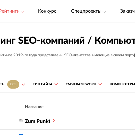
Рейтинги
Конкурс
Спецпроекты
Заказч
инг SEO-компаний / Компьют
ейтинге 2019-го года представлены SEO-агентства, имеющие в своем порт
ТИП САЙТА
CMS/FRAMEWORK
КОМПЬЮТЕРЫ 
ТЬ
ВСЕ
Название
Zum Punkt