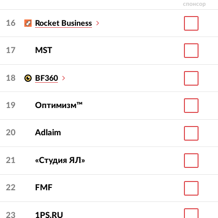
спонсор
16
Rocket Business
17
MST
18
BF360
19
Оптимизм™
20
Adlaim
21
«Студия ЯЛ»
22
FMF
23
1PS.RU