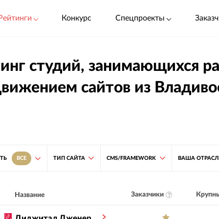
Рейтинги
Конкурс
Спецпроекты
Заказч
инг студий, занимающихся р
вижением сайтов из Владиво
ТИП САЙТА
CMS/FRAMEWORK
ВАША ОТРАСЛ
ТЬ
ВСЕ
Заказчики
Крупны
Название
Диджитал Дженерейшен