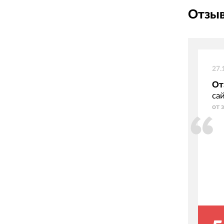
Отзыв
27.
От
са
от 