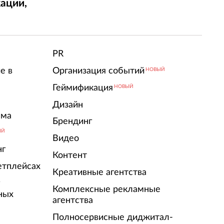
ации,
т
PR
е в
Организация событий
НОВЫЙ
Геймификация
НОВЫЙ
Дизайн
ама
Брендинг
ЫЙ
Видео
нг
Контент
етплейсах
Креативные агентства
г
Комплексные рекламные
ных
агентства
Полносервисные диджитал-