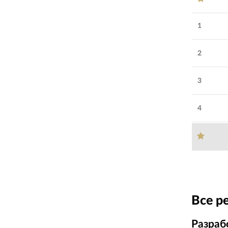
1
2
3
4
Все р
Разраб