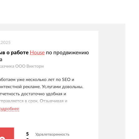
.2025
ыв о работе
House
по продвижению
а
казчика
ООО Виктори
аботаем уже несколько лет по SEO и
онтекстной рекламе. Услугами довольны.
тчетность достаточно удобная и
тправляется в срок. Отзывчивая и
рофессиональная команда. Рекомендую.
одробнее
5
Удовлетворенность