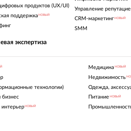
цифровых продуктов (UX/UI)
Управление репутацие
ская поддержка
НОВЫЙ
CRM-маркетинг
НОВЫЙ
финг
SMM
евая экспертиза
Медицина
ЫЙ
НОВЫЙ
ор
Недвижимость
НО
ормационные технологии)
Одежда, аксессу
 бизнес
Питание
НОВЫЙ
 интерьер
Промышленност
НОВЫЙ