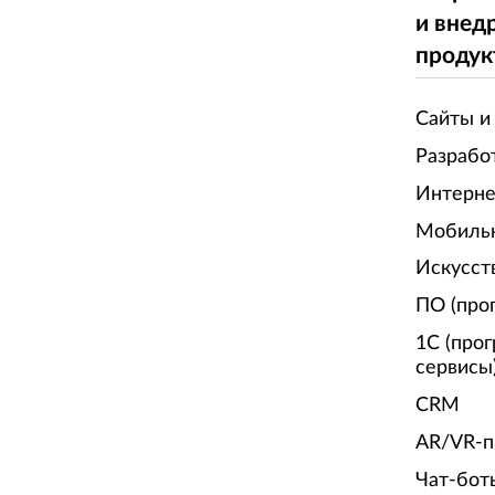
и внед
продук
Сайты и
Разрабо
Интерне
Мобиль
Искусст
ПО (про
1С (про
сервисы
CRM
AR/VR-п
Чат-бот