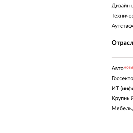
Дизайн 
Техниче
Аутстаф
Отрасл
Авто
НОВ
Госсект
ИТ (инф
Крупный
Мебель,