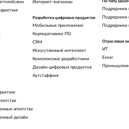
По типу заказ
кетплейсами
Интернет-магазины
Подрядчики 
аркетинг
Подрядчики 
Разработка цифровых продуктов
Мобильные приложения
Подрядчики 
Корпоративное ПО
и
Отраслевая э
CRM
ИТ
Искусственный интеллект
Еком
Комплексные разработчики
Промышленн
Дизайн цифровых продуктов
Аутстаффинг
ркетинг
гентства
нные агентства
онный дизайн