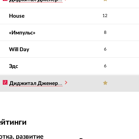
House
12
«Импульс»
8
Will Day
6
Эдс
6
Диджитал Дженерейшен
ейтинги
отка, развитие