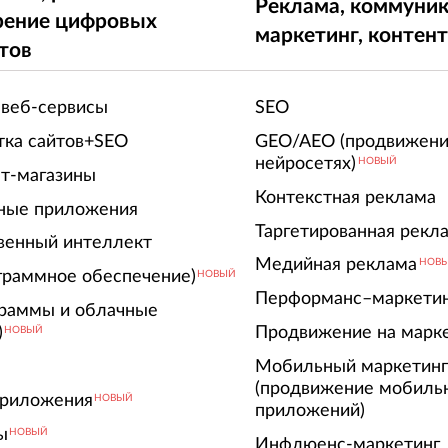
Реклама, коммуник
рение цифровых
маркетинг, контен
тов
 веб-сервисы
SEO
тка сайтов+SEO
GEO/AEO (продвижени
нейросетях)
НОВЫЙ
т-магазины
Контекстная реклама
ные приложения
Таргетированная рекл
венный интеллект
Медийная реклама
НОВ
граммное обеспечение)
НОВЫЙ
Перформанс–маркети
граммы и облачные
)
Продвижение на марк
НОВЫЙ
Мобильный маркетин
(продвижение мобиль
риложения
НОВЫЙ
приложений)
ы
НОВЫЙ
Инфлюенс-маркетинг