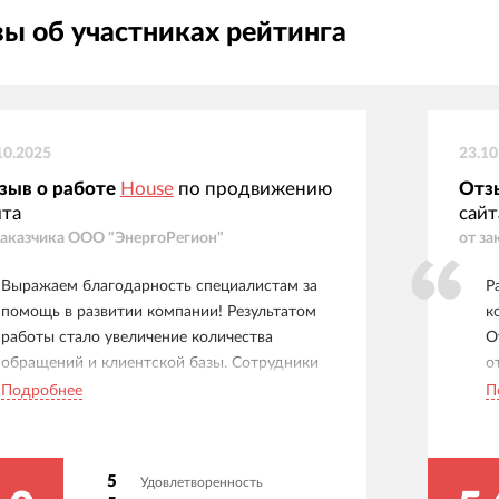
ы об участниках рейтинга
10.2025
23.10
зыв о работе
House
по продвижению
Отз
йта
сайт
заказчика
ООО "ЭнергоРегион"
от за
Выражаем благодарность специалистам за
Р
помощь в развитии компании! Результатом
к
работы стало увеличение количества
О
обращений и клиентской базы. Сотрудники
о
вовремя присылают подробные отчеты и
п
Подробнее
П
рекомендации по улучшению работы.
Благодарим за сотрудничество!
5
Удовлетворенность