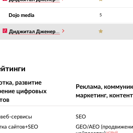
Dojo media
5
Диджитал Дженерейшен
ейтинги
отка, развитие
Реклама, коммуник
рение цифровых
маркетинг, контен
тов
 веб-сервисы
SEO
тка сайтов+SEO
GEO/AEO (продвижени
НОВЫЙ