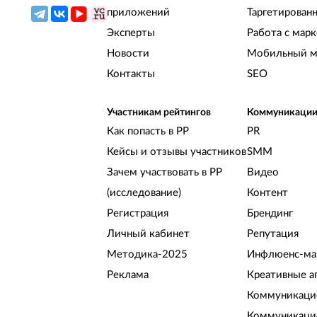
приложений
Таргетирован
Эксперты
Работа с мар
Новости
Мобильный м
Контакты
SEO
Участникам рейтингов
Коммуникаци
Как попасть в РР
PR
Кейсы и отзывы участников
SMM
Зачем участвовать в РР
Видео
(исследование)
Контент
Регистрация
Брендинг
Личный кабинет
Репутация
Методика-2025
Инфлюенс-ма
Реклама
Креативные а
Коммуникацио
Коммуникаци