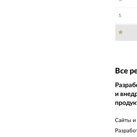
1
Все р
Разраб
и внед
продук
Сайты и
Разрабо