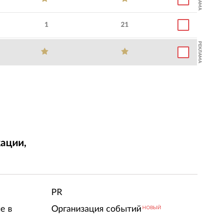
1
21
РЕКЛАМА
ации,
т
PR
е в
Организация событий
НОВЫЙ