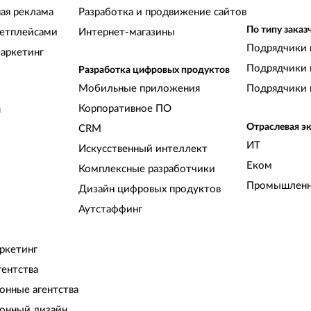
ная реклама
Разработка и продвижение сайтов
По типу заказ
кетплейсами
Интернет-магазины
Подрядчики 
аркетинг
Подрядчики 
Разработка цифровых продуктов
Мобильные приложения
Подрядчики 
Корпоративное ПО
и
Отраслевая э
CRM
ИТ
Искусственный интеллект
Еком
Комплексные разработчики
Промышленн
Дизайн цифровых продуктов
Аутстаффинг
ркетинг
гентства
нные агентства
онный дизайн