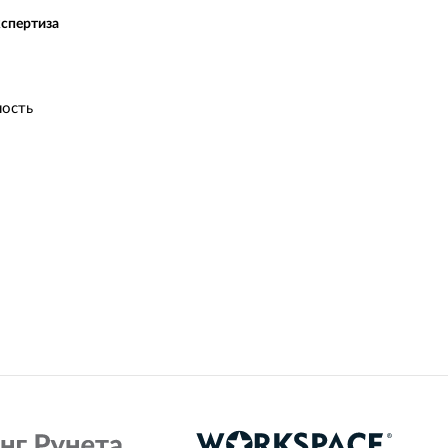
кспертиза
ость