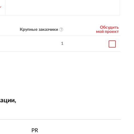
Обсудить
Крупные заказчики
мой проект
1
ации,
т
PR