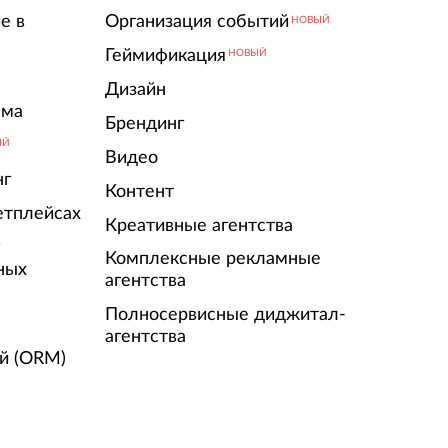
е в
Организация событий
НОВЫЙ
Геймификация
НОВЫЙ
Дизайн
ама
Брендинг
ЫЙ
Видео
нг
Контент
етплейсах
Креативные агентства
г
Комплексные рекламные
ных
агентства
Полносервисные диджитал-
агентства
й (ORM)