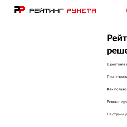
Рейт
реш
В рейтинге
При создани
Как пользо
Рекомендуе
На странице