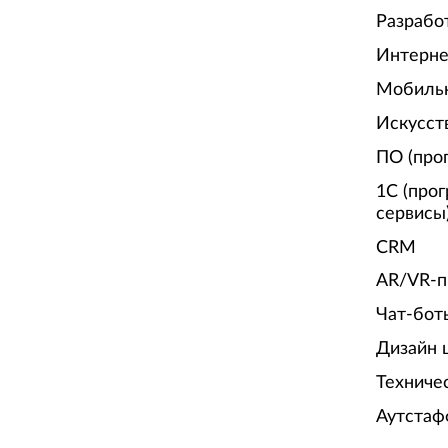
Разрабо
Интерне
Мобиль
Искусст
ПО (про
1С (про
сервисы
CRM
AR/VR-п
Чат-бот
Дизайн 
Техниче
Аутстаф