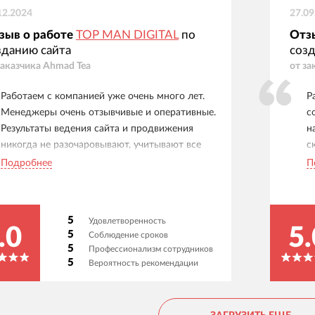
12.2024
27.09
зыв о работе
TOP MAN DIGITAL
по
Отз
зданию сайта
созд
заказчика
Ahmad Tea
от за
Работаем с компанией уже очень много лет.
Р
Менеджеры очень отзывчивые и оперативные.
с
Результаты ведения сайта и продвижения
н
никогда не разочаровывают, учитывают все
с
вводные, утоняют детали. Спасибо за
к
Подробнее
П
продуктивное сотрудничество!
5
Удовлетворенность
.0
5.
5
Соблюдение сроков
5
Профессионализм сотрудников
5
Вероятность рекомендации