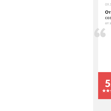
09.
От
со
от 
5