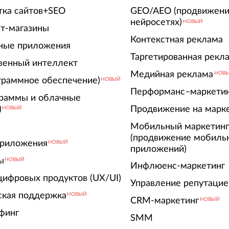
тка сайтов+SEO
GEO/AEO (продвижени
нейросетях)
НОВЫЙ
т-магазины
Контекстная реклама
ные приложения
Таргетированная рекл
венный интеллект
Медийная реклама
НОВ
граммное обеспечение)
НОВЫЙ
Перформанс–маркети
граммы и облачные
)
Продвижение на марк
НОВЫЙ
Мобильный маркетин
(продвижение мобиль
риложения
НОВЫЙ
приложений)
ы
НОВЫЙ
Инфлюенс-маркетинг
цифровых продуктов (UX/UI)
Управление репутацие
ская поддержка
НОВЫЙ
CRM-маркетинг
НОВЫЙ
финг
SMM