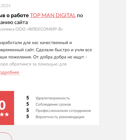
.2024
ыв о работе
TOP MAN DIGITAL
по
анию сайта
казчика
ООО «ФЛЕКСОМИР-В»
азработали для нас качественный и
овременный сайт. Сделали быстро и учли все
аши пожелания. От добра добра не ищут -
коро обратимся за помощью для
ардинального обновления контента на сайте.
одробнее
5
Удовлетворенность
0
5
Соблюдение сроков
5
Профессионализм сотрудников
5
Вероятность рекомендации