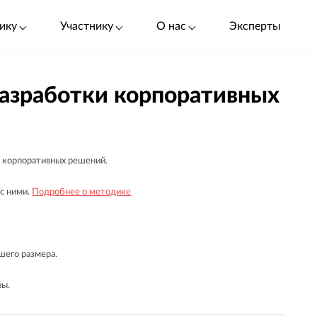
ику
Участнику
О нас
Эксперты
разработки корпоративных
я корпоративных решений.
 с ними.
Подробнее о методике
шего размера.
вы.