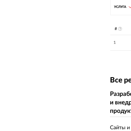
УСЛУГА
#
1
Все р
Разраб
и внед
продук
Сайты и