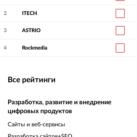
подрядчика?
2
ITECH
Рекомендуем подбирать агентство по опыту
3
ASTRIO
работы с нужной отраслью и бизнесом вашего
размера.
4
Rockmedia
На странице агентства есть его описание,
контакты, цены на услуги, портфолио и отзывы.
Все рейтинги
Разработка, развитие и внедрение
цифровых продуктов
Сайты и веб-сервисы
Разработка сайтов+SEO