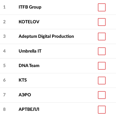
1
ITFB Group
2
KOTELOV
3
Adeptum Digital Production
4
Umbrella IT
5
DNA Team
6
KTS
7
АЭРО
8
АРТВЕЛЛ