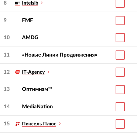
8
Intelsib
9
FMF
10
AMDG
11
«Новые Линии Продвижения»
12
IT-Agency
13
Оптимизм™
14
MediaNation
15
Пиксель Плюс