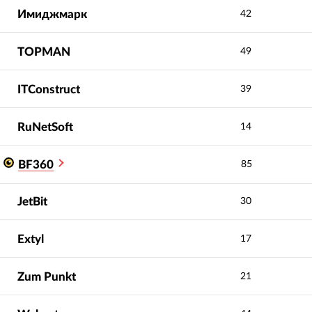
Имиджмарк
42
TOPMAN
49
ITConstruct
39
RuNetSoft
14
BF360
85
JetBit
30
Extyl
17
Zum Punkt
21