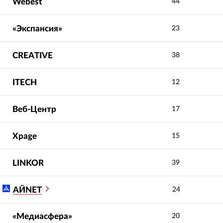
Webest
44
«Экспансия»
23
CREATIVE
38
ITECH
12
Веб-Центр
17
Xpage
15
LINKOR
39
АЙNET
24
«Медиасфера»
20