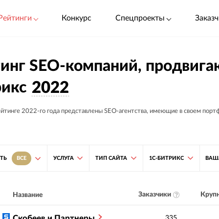
Рейтинги
Конкурс
Спецпроекты
Заказч
инг SEO-компаний, продвига
рикс
2022
ейтинге 2022-го года представлены SEO-агентства, имеющие в своем порт
УСЛУГА
ТИП САЙТА
1С-БИТРИКС
ВАШ
ТЬ
ВСЕ
Заказчики
Крупн
Название
Скобеев и Партнеры
335