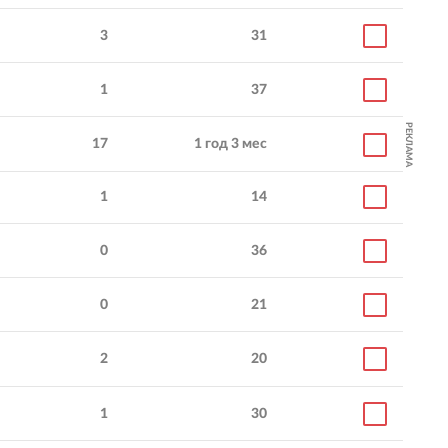
3
31
1
37
Увеличили продажи с
Повысили узнаваемо
сайта в 4 раза
бренда
РЕКЛАМА
17
1 год 3 мес
Повысили узнаваемость
Увеличили небрендо
бренда
трафик в 6 раз за 7
месяцев
Увеличили пророст
целевого трафика (+160%)
1
14
0
36
0
21
2
20
1
30