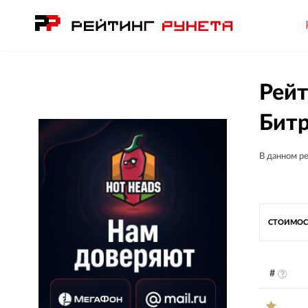
Рейт
Бит
В данном р
СТОИМОС
#