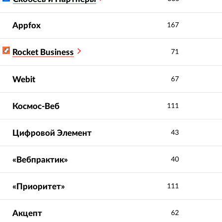
Appfox
167
Rocket Business
71
Webit
67
Космос-Веб
111
Цифровой Элемент
43
«Вебпрактик»
40
«Приоритет»
111
Вероятность
Акцепт
5.0
5.0
62
рекомендации
: