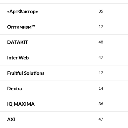
«АртФактор»
35
Оптимизм™
17
DATAKIT
48
Inter Web
47
Fruitful Solutions
12
Dextra
14
IQ МAXIMA
36
AXI
47