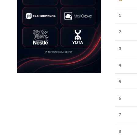
1
2
3
4
5
Обратите внимание
6
Hotheads
:
эффективное
7
продвижение бизнеса
Удовлетворенность
Профессионализм
5.0
8
работой
:
сотрудников
: