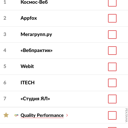
1
Космос-Веб
2
Appfox
3
Мегагрупп.ру
4
«Вебпрактик»
5
Webit
6
ITECH
7
«Студия ЯЛ»
РЕКЛАМА
Quality Performance