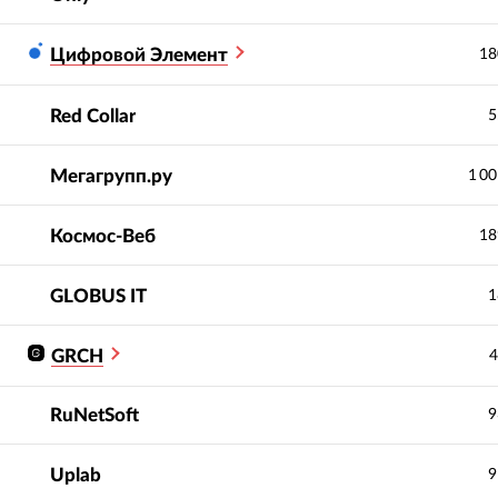
Цифровой Элемент
18
Red Collar
5
Мегагрупп.ру
1 0
Космос-Веб
18
GLOBUS IT
1
GRCH
4
RuNetSoft
9
Uplab
9