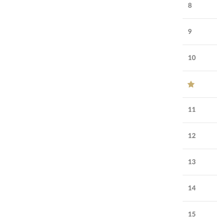
8
Возраст
6
лет
компании:
9
УЗНАТЬ БОЛЬШЕ
СПОНСОР
10
11
12
13
14
15