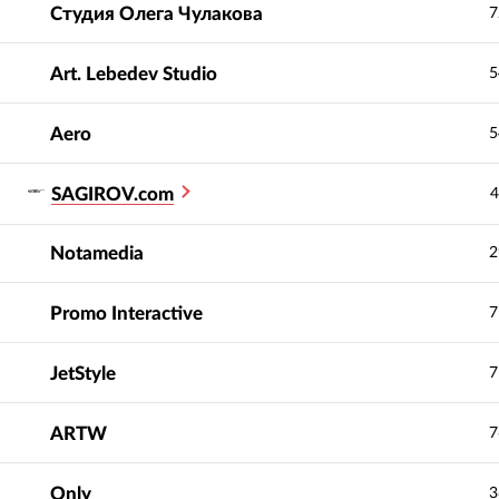
Студия Олега Чулакова
7
Art. Lebedev Studio
5
Aero
5
SAGIROV.com
4
Notamedia
2
Promo Interactive
7
JetStyle
7
ARTW
7
Only
3