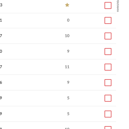
РЕКЛАМА
3
1
0
7
10
0
9
7
11
6
9
9
5
9
5