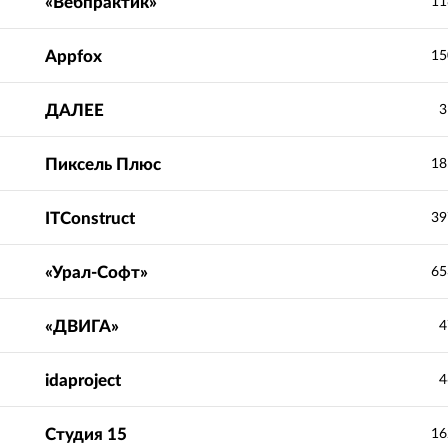
«Вебпрактик»
11
Appfox
15
ДАЛЕЕ
3
Пиксель Плюс
18
ITConstruct
39
«Урал-Софт»
65
«ДВИГА»
4
idaproject
4
Студия 15
16