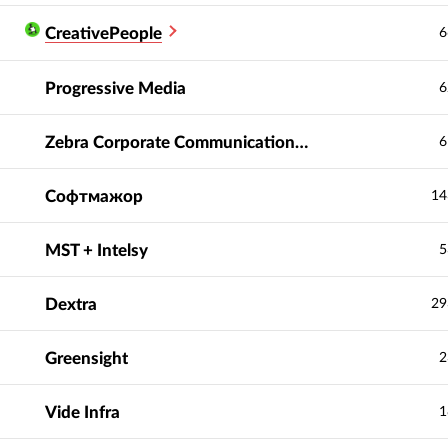
CreativePeople
6
Progressive Media
6
Zebra Corporate Communications + «Новый файл»
6
Софтмажор
14
MST + Intelsy
5
Dextra
29
Greensight
2
Vide Infra
1