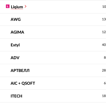
Liqium
10
AWG
13
AGIMA
12
Extyl
40
ADV
8
АРТВЕЛЛ
28
AIC + QSOFT
6
ITECH
18