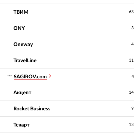
ТВИМ
63
ONY
3
Oneway
4
TravelLine
31
SAGIROV.com
4
Акцепт
14
Rocket Business
9
Текарт
13