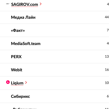
SAGIROV.com
4
Медиа Лайн
44
«Факт»
7
MediaSoft.team
4
PERX
13
Webit
16
Liqium
10
Сибирикс
6