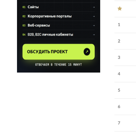
1
2
3
4
5
Обратите внимание
6
ITSPACE.GROUP
:
IT-
решения для бизнеса
7
Количество
21-30
сотрудников: