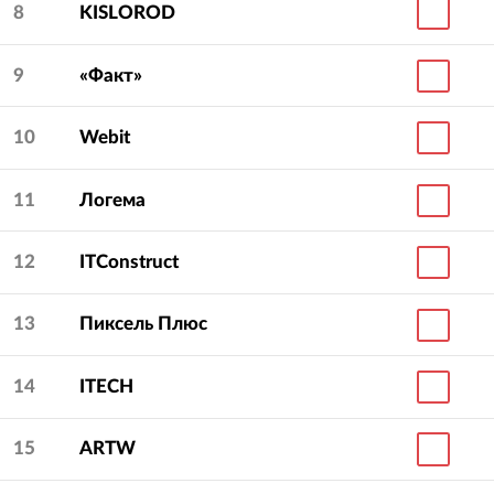
8
KISLOROD
9
«Факт»
10
Webit
11
Логема
12
ITConstruct
13
Пиксель Плюс
14
ITECH
15
ARTW