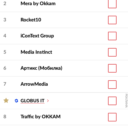
2
Mera by Okkam
3
Rocket10
4
iConText Group
5
Media Instinct
6
Артикс (Мобилка)
7
ArrowMedia
РЕКЛАМА
GLOBUS IT
8
Traffic by OKKAM