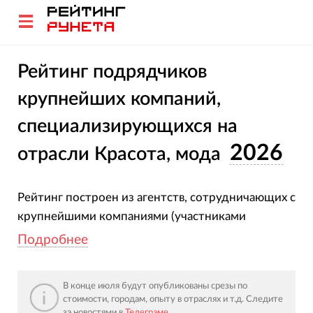
Рейтинг подрядчиков
крупнейших компаний,
специализирующихся на
2026
отрасли Красота, мода
Рейтинг построен из агентств, сотрудничающих с
крупнейшими компаниями (участниками
рейтингов Forbes и Эксперт), и оказывающими
Подробнее
услуги по: маркетингу, SEO, веб- и мобильной
разработке, UX-дизайну, контекстной и
В конце июля будут опубликованы срезы по
таргетированной рекламе и т.д. Все
стоимости, городам, опыту в отраслях и т.д. Следите
представленные здесь агентства имеют опыт
за новостями в
Телеграме
.