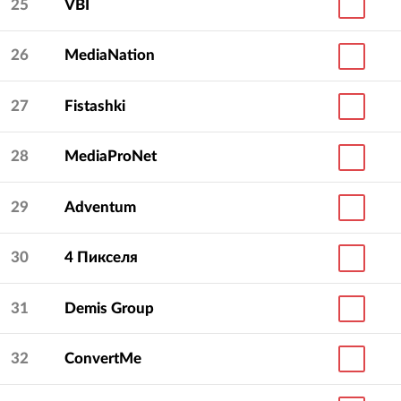
25
VBI
26
MediaNation
27
Fistashki
28
MediaProNet
29
Adventum
30
4 Пикселя
31
Demis Group
32
ConvertMe