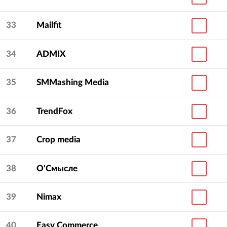
33
Mailfit
34
ADMIX
35
SMMashing Media
36
TrendFox
37
Crop media
38
О'Смысле
39
Nimax
40
Easy Commerce