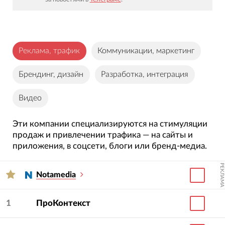
реализации проектов для заказчиков,
представляющих отрасль Красота, мода.
Обратите внимание на фильтры, расположенные
Реклама, трафик
Коммуникации, маркетинг
вверху рейтинга. При необходимости с их
Брендинг, дизайн
Разработка, интеграция
помощью можно составлять списки из агентств,
располагающихся в конкретном городе или
Видео
специализирующихся на нужной услуге.
Эти компании специализируются на стимуляции
продаж и привлечении трафика — на сайты и
приложения, в соцсети, блоги или бренд-медиа.
РЕКЛАМА
Notamedia
1
ПроКонтекст