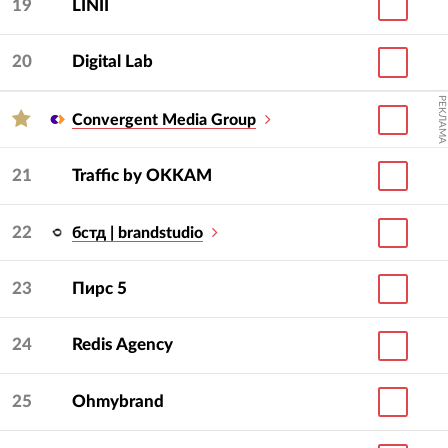
19
LINII
20
Digital Lab
РЕКЛАМА
Convergent Media Group
21
Traffic by OKKAM
22
бстд | brandstudio
23
Пирс 5
24
Redis Agency
25
Ohmybrand