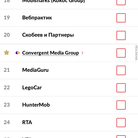
18
Mobisharks (Kokoc Group)
19
Вебпрактик
20
Скобеев и Партнеры
РЕКЛАМА
Convergent Media Group
21
MediaGuru
22
LegoCar
23
HunterMob
24
RTA