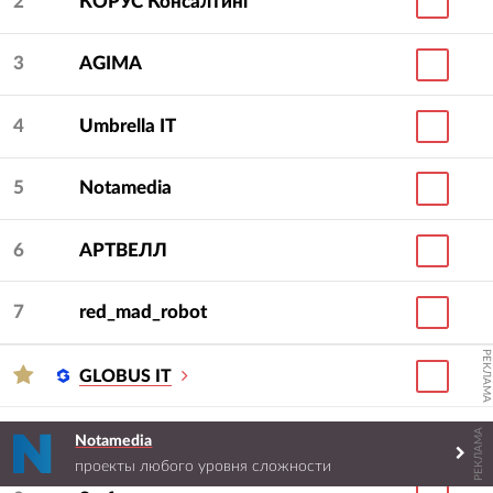
2
КОРУС Консалтинг
3
AGIMA
4
Umbrella IT
5
Notamedia
6
АРТВЕЛЛ
7
red_mad_robot
РЕКЛАМА
GLOBUS IT
РЕКЛАМА
8
KODE
Notamedia
проекты любого уровня сложности