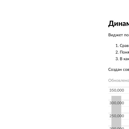
Динам
Виджет пок
Срав
Поня
В ка
Создан со
Обновлен
350,000
300,000
250,000