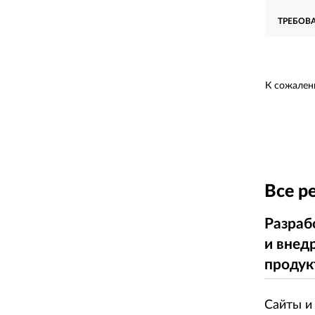
ТРЕБОВ
К сожален
Все р
Разраб
и внед
продук
Сайты и