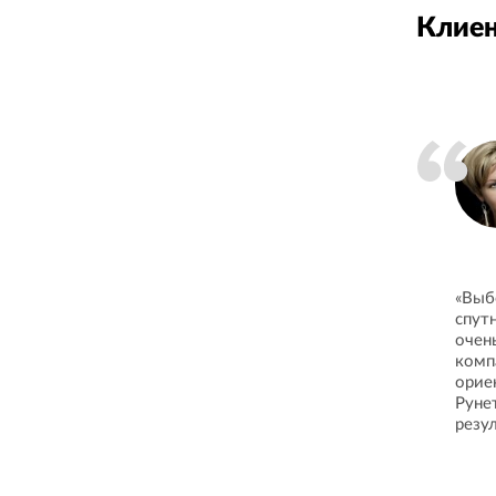
Клиен
«Выб
спут
очен
комп
орие
Руне
резу