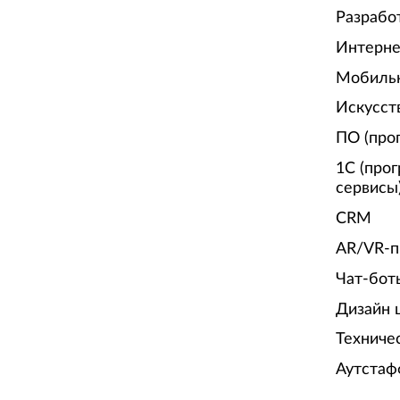
Разрабо
Интерне
Мобиль
Искусст
ПО (про
1С (про
сервисы
CRM
AR/VR-п
Чат-бот
Дизайн 
Техниче
Аутстаф