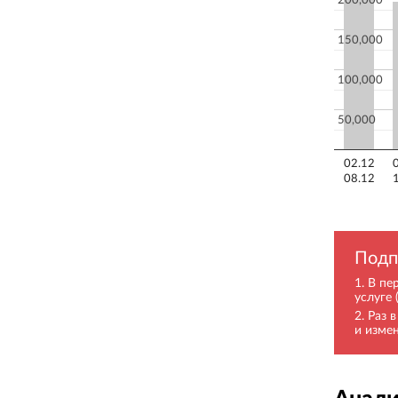
200,000
150,000
100,000
50,000
02.12
08.12
Подп
В пе
услуге 
Раз 
и изме