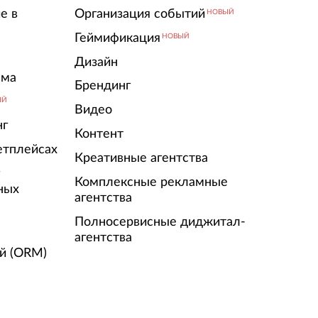
е в
Организация событий
НОВЫЙ
Геймификация
НОВЫЙ
Дизайн
ама
Брендинг
ЫЙ
Видео
нг
Контент
етплейсах
Креативные агентства
г
Комплексные рекламные
ных
агентства
Полносервисные диджитал-
агентства
й (ORM)