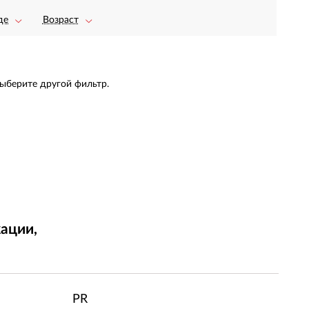
де
Возраст
выберите другой фильтр.
ации,
т
PR