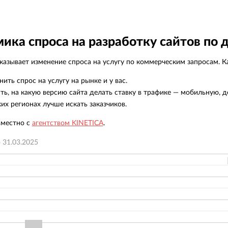
соста
сотру
подро
всегд
ика спроса на разработку сайтов по 
карто
непос
азывает изменение спроса на услугу по коммерческим запросам. Ка
Больш
метод
нить спрос на услугу на рынке и у вас.
довер
ть, на какую версию сайта делать ставку в трафике — мобильную, д
испол
ких регионах лучше искать заказчиков.
поиск
вместно с
агентством KINETICA
.
о
31.03.2025