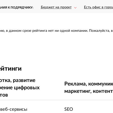
Бюджет на проект
Есть офис в горо
АНИЯ К ПОДРЯДЧИКУ:
ию, в данном срезе рейтинга нет ни одной компании. Пожалуйста, 
ейтинги
отка, развитие
Реклама, коммуник
рение цифровых
маркетинг, контен
тов
 веб-сервисы
SEO