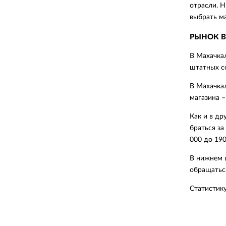
отрасли. Н
выбрать м
РЫНОК В
В Махачкал
штатных со
В Махачкал
магазина –
Как и в др
браться за
000 до 190
В нижнем ц
обращаться
Статистик