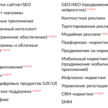
тка сайтов+SEO
GEO/AEO (продвижени
нейросетях)
НОВЫЙ
т-магазины
Контекстная реклама
ные приложения
Таргетированная рекл
венный интеллект
Медийная реклама
НОВ
граммное обеспечение)
НОВЫЙ
Перформанс–маркети
граммы и облачные
)
Продвижение на марк
НОВЫЙ
Мобильный маркетин
(продвижение мобиль
риложения
НОВЫЙ
приложений)
ы
НОВЫЙ
Инфлюенс-маркетинг
цифровых продуктов (UX/UI)
Управление репутацие
ская поддержка
НОВЫЙ
CRM-маркетинг
НОВЫЙ
финг
SMM