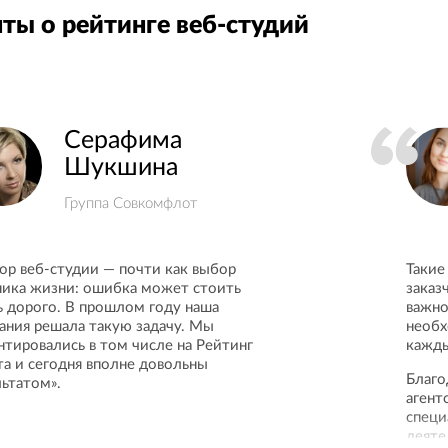
ты о рейтинге веб-студий
Серафима
Шукшина
Группа Совкомфлот
ор веб-студии — почти как выбор
Такие
ника жизни: ошибка может стоить
заказ
ь дорого. В прошлом году наша
важно
ания решала такую задачу. Мы
необх
нтировались в том числе на Рейтинг
кажды
та и сегодня вполне довольны
Благо
льтатом».
агент
специ
деяте