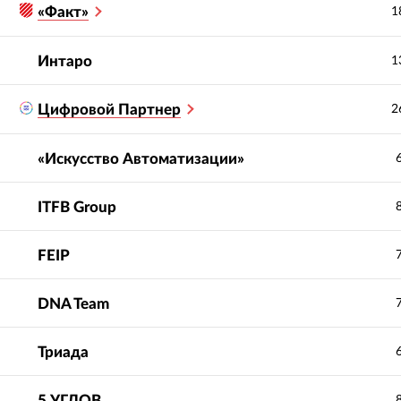
«Факт»
1
Интаро
1
Цифровой Партнер
2
«Искусство Автоматизации»
ITFB Group
FEIP
DNA Team
Триада
5 УГЛОВ