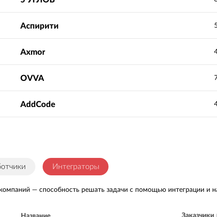
Аспирити
Axmor
OVVA
AddCode
ботчики
Интеграторы
 компаний — способность решать задачи с помощью интеграции и н
Заказчики
Название