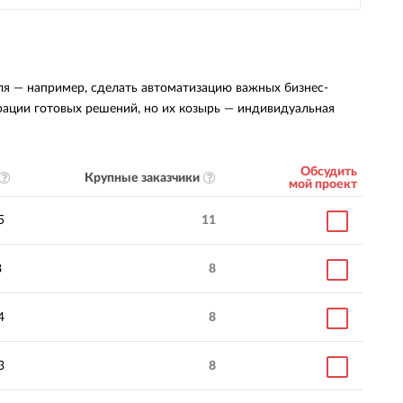
ля — например, сделать автоматизацию важных бизнес-
грации готовых решений, но их козырь — индивидуальная
Обсудить
Крупные заказчики
мой проект
5
11
8
8
4
8
3
8