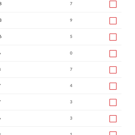
8
7
3
9
6
5
6
0
8
7
7
4
7
3
6
3
8
1