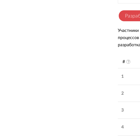
Разра
Участники
процессов
разработка
#
1
2
3
4