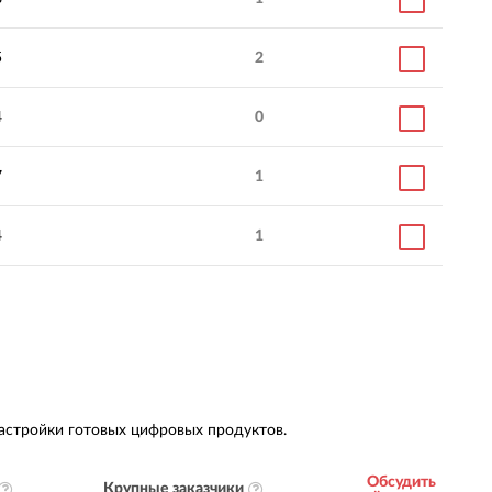
5
2
4
0
7
1
4
1
астройки готовых цифровых продуктов.
Обсудить
Крупные заказчики