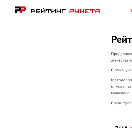
Рейт
Представля
агентства и
С помощью 
Методологи
от услуг п
начислено.
Среди требо
УСЛУГА