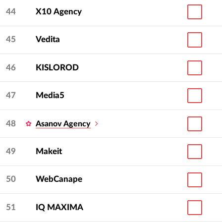
44
Х10 Agency
45
Vedita
46
KISLOROD
47
Media5
48
Asanov Agency
49
Makeit
50
WebCanape
51
IQ МAXIMA