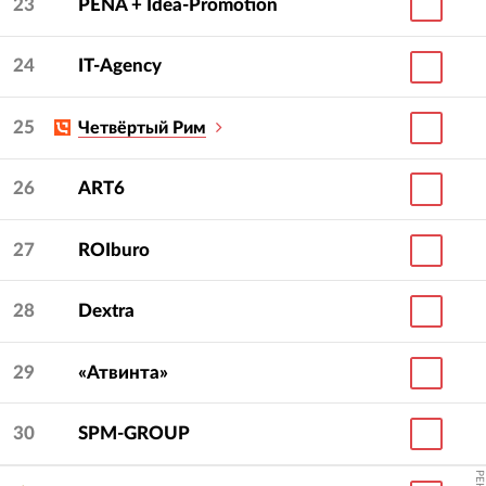
23
PENA + Idea-Promotion
24
IT-Agency
25
Четвёртый Рим
26
ART6
27
ROIburo
28
Dextra
29
«Атвинта»
30
SPM-GROUP