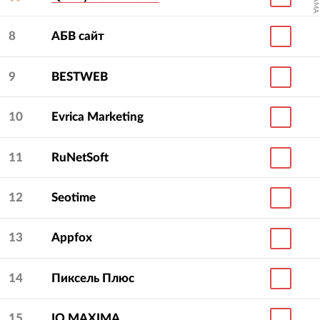
8
АБВ сайт
9
BESTWEB
10
Evrica Marketing
11
RuNetSoft
12
Seotime
13
Appfox
14
Пиксель Плюс
15
IQ МAXIMA