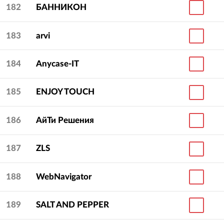
182
БАННИКОН
183
arvi
184
Anycase-IT
185
ENJOY TOUCH
186
АйТи Решения
187
ZLS
188
WebNavigator
189
SALT AND PEPPER