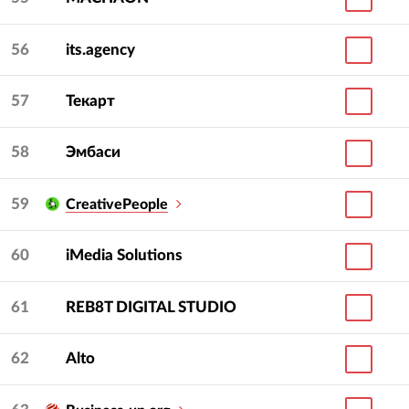
56
its.agency
57
Текарт
58
Эмбаси
59
CreativePeople
60
iMedia Solutions
61
REB8T DIGITAL STUDIO
62
Alto