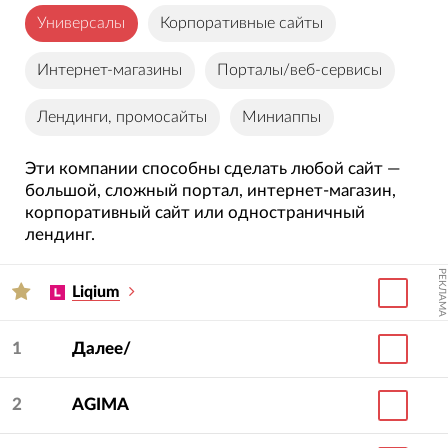
сайта» и выбирайте только те веб-студии,
Универсалы
Корпоративные сайты
которые подходят вам по ценовому диапазону.
Интернет-магазины
Порталы/веб-сервисы
Хотите организовать тендер на разработку сайта
для города или страны? Используйте
Лендинги, промосайты
Миниаппы
имеющийся функционал. Отметьте
понравившиеся студии галочками, нажмите
Эти компании способны сделать любой сайт —
кнопку «Организовать тендер» и заполните
большой, сложный портал, интернет-магазин,
корпоративный сайт или одностраничный
короткую онлайн-форму. Это быстро и удобно!
лендинг.
РЕКЛАМА
Liqium
1
Далее/
2
AGIMA