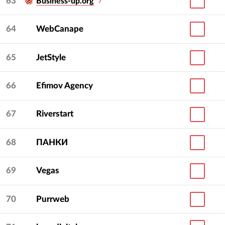
63
Business-up.org
64
WebCanape
65
JetStyle
66
Efimov Agency
67
Riverstart
68
ПАНКИ
69
Vegas
70
Purrweb