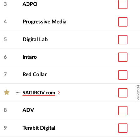
3
АЭРО
4
Progressive Media
5
Digital Lab
6
Intaro
7
Red Collar
РЕКЛАМА
SAGIROV.com
8
ADV
9
Terabit Digital