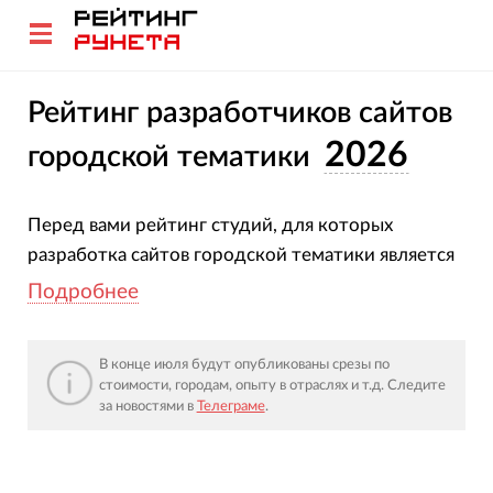
Рейтинг разработчиков сайтов
2026
городской тематики
Перед вами рейтинг студий, для которых
разработка сайтов городской тематики является
основной предоставляемой услугой.
Подробнее
Чтобы вы получили максимально полное
представление о ведущих веб-разработчиках,
В конце июля будут опубликованы срезы по
стоимости, городам, опыту в отраслях и т.д. Следите
специализирующихся на региональной тематике,
за новостями в
Телеграме
.
мы изучили 639 сайтов.
Применяйте «Фильтр по стоимости создания