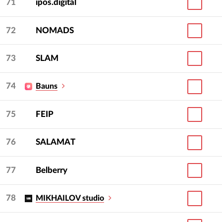
71
ipos.digital
72
NOMADS
73
SLAM
74
Bauns
75
FEIP
76
SALAMAT
77
Belberry
78
MIKHAILOV studio