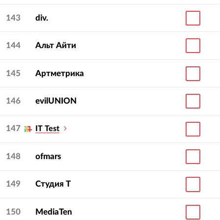
143
div.
144
Альт Айти
145
Артметрика
146
evilUNION
147
IT Test
148
ofmars
149
Студия Т
150
MediaTen