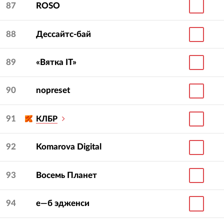
87
ROSO
88
Дессайтс-бай
89
«Вятка IT»
90
nopreset
91
КЛБР
92
Komarova Digital
93
Восемь Планет
94
е—б эдженси