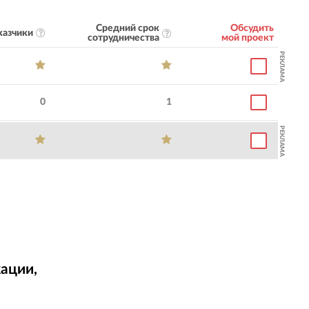
Средний срок
Обсудить
казчики
сотрудничества
мой проект
РЕКЛАМА
0
1
РЕКЛАМА
ации,
т