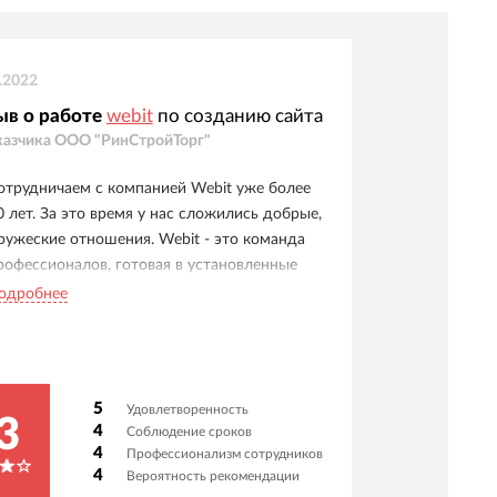
.2022
ыв о работе
webit
по созданию сайта
казчика
ООО "РинСтройТорг"
отрудничаем с компанией Webit уже более
0 лет. За это время у нас сложились добрые,
ружеские отношения. Webit - это команда
рофессионалов, готовая в установленные
роки решать самые сложные задачи. Работы
одробнее
едутся по разработке наших корпоративных
айтов, их технической поддержке, seo
птимизации и продвижению, а так же в
фере контекстной рекламы. От лица всего
5
Удовлетворенность
ашего коллектива, выражаю огромную
3
4
Соблюдение сроков
лагодарность сотрудникам компании Webit
4
Профессионализм сотрудников
а проявленные старания, ответственность,
4
Вероятность рекомендации
обросовестный и творческий подход к