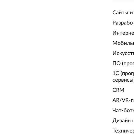
Сайты и
Разрабо
Интерне
Мобиль
Искусст
ПО (про
1С (про
сервисы
CRM
AR/VR-п
Чат-бот
Дизайн 
Техниче