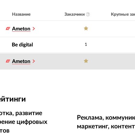
Заказчики
Крупные за
Название
Ameton
Be digital
1
Ameton
ейтинги
отка, развитие
Реклама, коммуник
рение цифровых
маркетинг, контен
тов