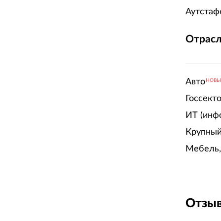
Аутстаф
Отрасл
Авто
НОВ
Госсект
ИТ (инф
Крупный
Мебель,
Отзыв