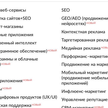
 веб-сервисы
SEO
тка сайтов+SEO
GEO/AEO (продвижени
нейросетях)
НОВЫЙ
т-магазины
Контекстная реклама
ные приложения
Таргетированная рекл
венный интеллект
Медийная реклама
НОВ
граммное обеспечение)
НОВЫЙ
Перформанс–маркети
граммы и облачные
)
Продвижение на марк
НОВЫЙ
Мобильный маркетин
(продвижение мобиль
риложения
НОВЫЙ
приложений)
ы
НОВЫЙ
Инфлюенс-маркетинг
цифровых продуктов (UX/UI)
Управление репутацие
ская поддержка
НОВЫЙ
CRM-маркетинг
НОВЫЙ