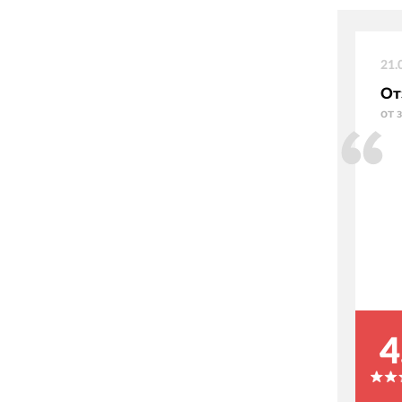
21.
От
от 
4