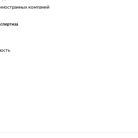
иностранных компаний
кспертиза
ость