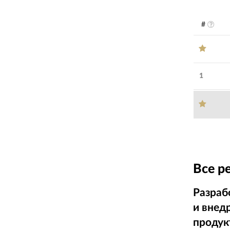
#
1
Все р
Разраб
и внед
продук