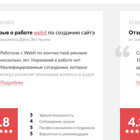
02.2022
21.02
зыв о работе
webit
по созданию сайта
Отз
заказчика
Дёке Экстружн
от за
Работали с WebIt по контекстной рекламе
С
несколько лет. Нареканий к работе нет.
1
Квалифицированные сотрудники, которые
д
всегда разъяснят возникшие вопросы и дадут
п
рекомендации.
с
Подробнее
П
в
с
о
с
5
Удовлетворенность
н
.8
4.
4
Соблюдение сроков
б
5
Профессионализм сотрудников
з
5
Вероятность рекомендации
д