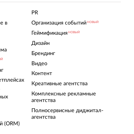
PR
е в
Организация событий
НОВЫЙ
Геймификация
НОВЫЙ
Дизайн
ама
Брендинг
ЫЙ
Видео
нг
Контент
етплейсах
Креативные агентства
г
Комплексные рекламные
ных
агентства
Полносервисные диджитал-
агентства
й (ORM)