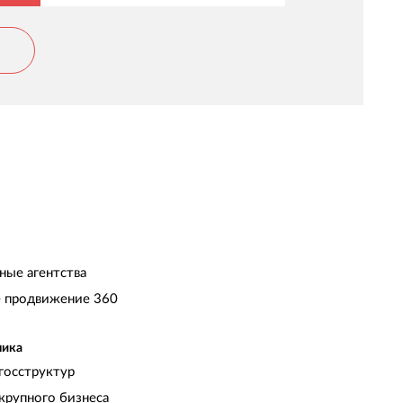
елу,трудолюбие, огромный практический
пыт и высокий профессионализм !
ные агентства
 продвижение 360
чика
госструктур
крупного бизнеса