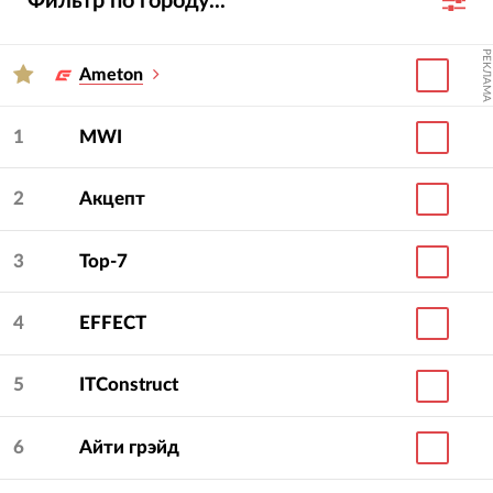
Фильтр по городу...
РЕКЛАМА
Ameton
1
MWI
2
Акцепт
3
Top-7
4
EFFECT
5
ITConstruct
6
Айти грэйд