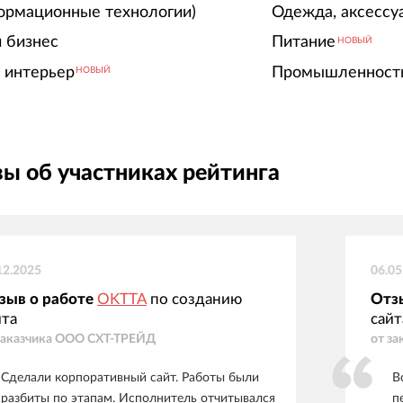
ормационные технологии)
Одежда, аксессу
 бизнес
Питание
НОВЫЙ
 интерьер
Промышленност
НОВЫЙ
ы об участниках рейтинга
12.2025
06.05
зыв о работе
OKTTA
по созданию
Отз
йта
сайт
заказчика
ООО СХТ-ТРЕЙД
от за
Сделали корпоративный сайт. Работы были
В
разбиты по этапам. Исполнитель отчитывался
п