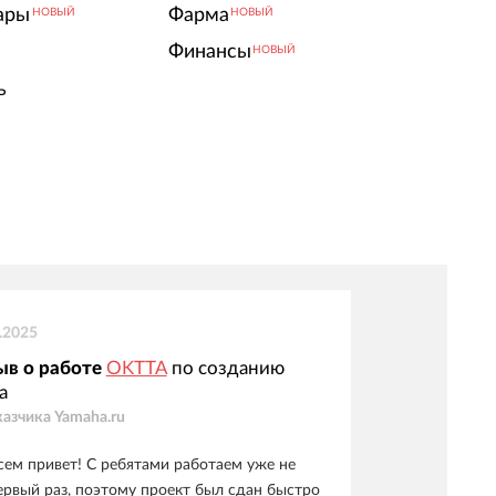
ары
Фарма
НОВЫЙ
НОВЫЙ
Финансы
НОВЫЙ
ь
.2025
ыв о работе
OKTTA
по созданию
а
казчика
Yamaha.ru
сем привет! С ребятами работаем уже не
ервый раз, поэтому проект был сдан быстро