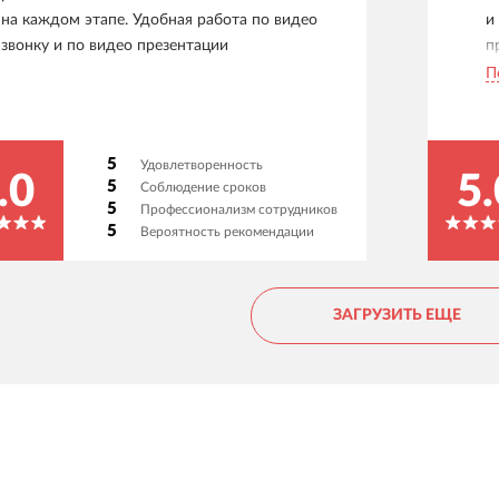
на каждом этапе. Удобная работа по видео
и
звонку и по видео презентации
п
х
П
д
з
р
5
Удовлетворенность
м
.0
5.
5
Соблюдение сроков
С
5
Профессионализм сотрудников
п
5
Вероятность рекомендации
ЗАГРУЗИТЬ ЕЩЕ