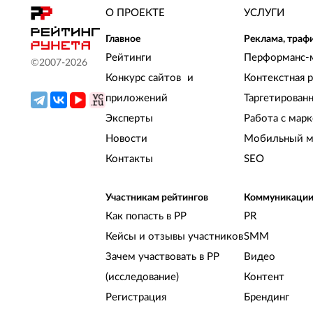
О ПРОЕКТЕ
УСЛУГИ
Главное
Реклама, траф
Рейтинги
Перформанс-
©2007-
2026
Конкурс сайтов и
Контекстная 
приложений
Таргетирован
Эксперты
Работа с мар
Новости
Мобильный м
Контакты
SEO
Участникам рейтингов
Коммуникаци
Как попасть в РР
PR
Кейсы и отзывы участников
SMM
Зачем участвовать в РР
Видео
(исследование)
Контент
Регистрация
Брендинг