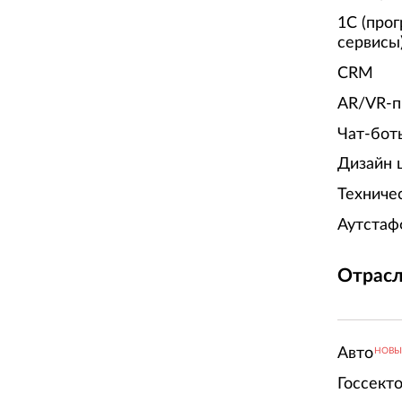
1С (про
сервисы
CRM
AR/VR-п
Чат-бот
Дизайн 
Техниче
Аутстаф
Отрасл
Авто
НОВ
Госсект