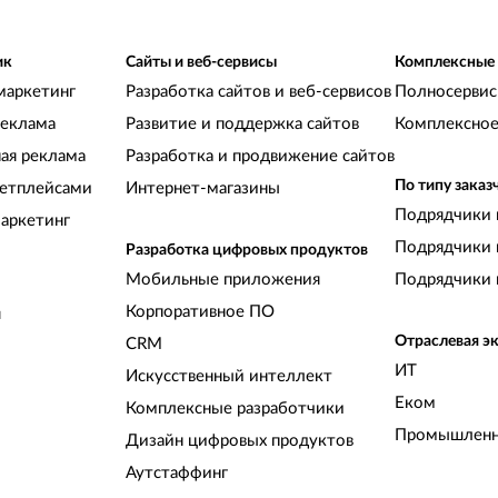
ик
Сайты и веб-сервисы
Комплексные
маркетинг
Разработка сайтов и веб-сервисов
Полносервис
реклама
Развитие и поддержка сайтов
Комплексное
ная реклама
Разработка и продвижение сайтов
По типу заказ
кетплейсами
Интернет-магазины
Подрядчики 
аркетинг
Подрядчики 
Разработка цифровых продуктов
Мобильные приложения
Подрядчики 
Корпоративное ПО
и
Отраслевая э
CRM
ИТ
Искусственный интеллект
Еком
Комплексные разработчики
Промышленн
Дизайн цифровых продуктов
Аутстаффинг