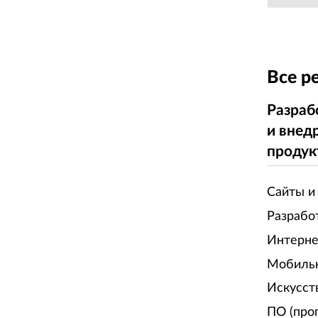
Все р
Разраб
и внед
продук
Сайты и
Разрабо
Интерне
Мобиль
Искусст
ПО (про