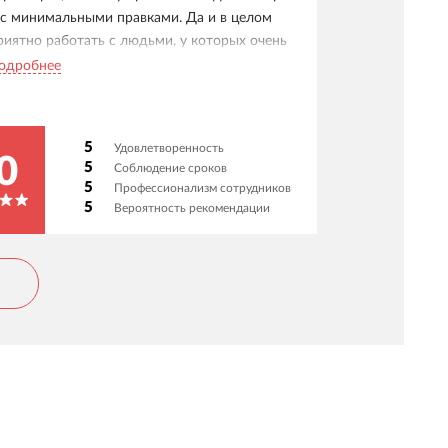
 с минимальными правками. Да и в целом
риятно работать с людьми, у которых очень
орошее видение прекрасного. С точки зрения
одробнее
изайна - лучше спецов не встречал, с точки
рения технички - надо готовить доработки
егламентировано и по ТЗ и тогда будет
5
Удовлетворенность
аксимальная синергия с командой OKTTA.
0
5
Соблюдение сроков
пасибо ребятам за их труд и
5
Профессионализм сотрудников
рофессионализм!
5
Вероятность рекомендации