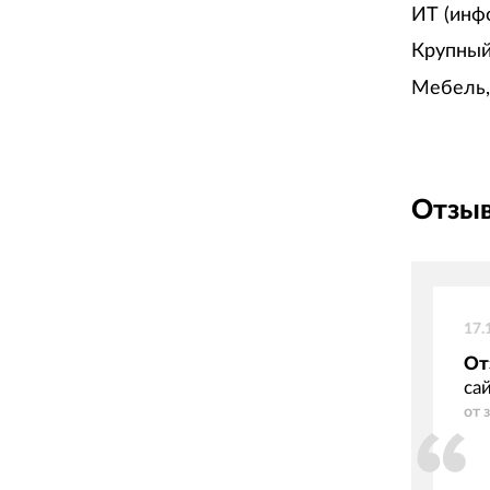
ИТ (инф
Крупный
Мебель,
Отзыв
17.
От
са
от 