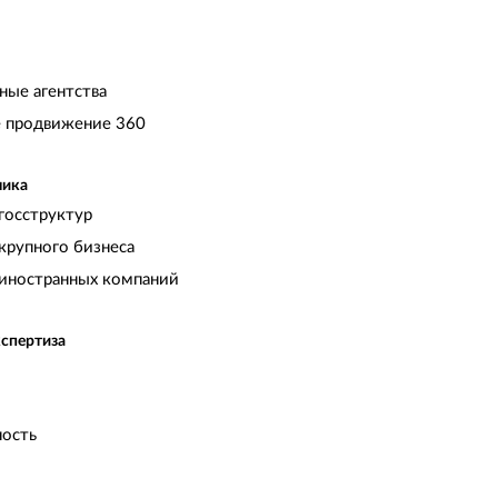
ные агентства
 продвижение 360
чика
госструктур
крупного бизнеса
иностранных компаний
кспертиза
ость