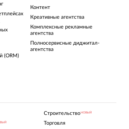
нг
Контент
етплейсах
Креативные агентства
г
Комплексные рекламные
ных
агентства
Полносервисные диджитал-
агентства
й (ORM)
Строительство
НОВЫЙ
Торговля
ВЫЙ