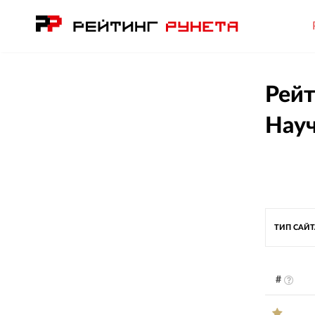
Рейт
Нау
ТИП САЙ
#