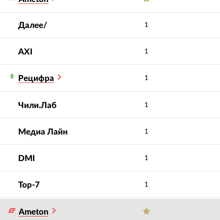
Далее/
1
AXI
1
Рецифра
1
Чили.Лаб
1
Медиа Лайн
1
DMI
1
Top-7
1
Ameton