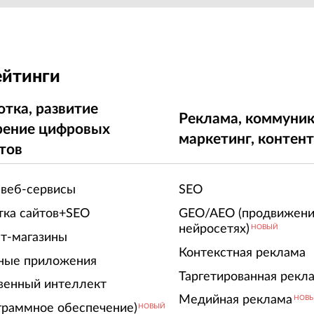
ейтинги
отка, развитие
Реклама, коммуник
рение цифровых
маркетинг, контен
тов
 веб-сервисы
SEO
тка сайтов+SEO
GEO/AEO (продвижени
нейросетях)
НОВЫЙ
т-магазины
Контекстная реклама
ные приложения
Таргетированная рекл
венный интеллект
Медийная реклама
НОВ
граммное обеспечение)
НОВЫЙ