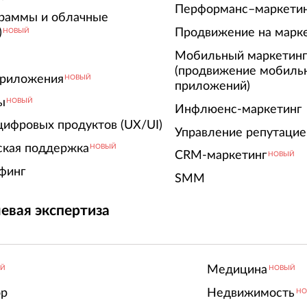
Перформанс–маркети
граммы и облачные
)
Продвижение на марк
НОВЫЙ
Мобильный маркетин
(продвижение мобиль
риложения
НОВЫЙ
приложений)
ы
НОВЫЙ
Инфлюенс-маркетинг
цифровых продуктов (UX/UI)
Управление репутацие
ская поддержка
НОВЫЙ
CRM-маркетинг
НОВЫЙ
финг
SMM
евая экспертиза
Медицина
ЫЙ
НОВЫЙ
ор
Недвижимость
НО