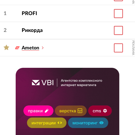
продвижении, чем больше выручка от услуги
«Поддержка и развитие сайта/веб-сервиса» (от
1
PROFI
клиентов, которым никогда не оказывалась
услуга Сайт «под ключ»), чем дольше агентство в
2
Рикорда
среднем работает с клиентами, тем больше балл.
РЕКЛАМА
Для выбора оптимально подходящего для задачи
Ameton
подрядчика, с помощью фильтров,
расположенных вверху, можно составлять
подрейтинги по странам, CMS/фреймворкам,
типам проектов и отраслям.