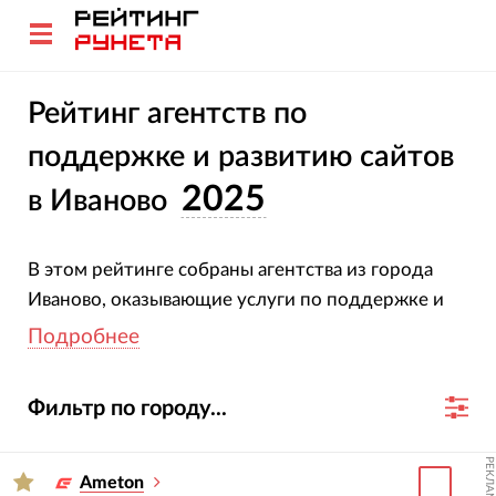
Рейтинг агентств по
поддержке и развитию сайтов
2025
в Иваново
В этом рейтинге собраны агентства из города
Иваново, оказывающие услуги по поддержке и
развитию сайтов.
Подробнее
Методология расчёта рейтингового балла: чем
Фильтр по городу...
больше у агентства клиентов (и особенно тех,
что являются крупнейшими компаниями России и
РЕКЛАМА
мира), чем выше Яндекс ИКС проектов на
Ameton