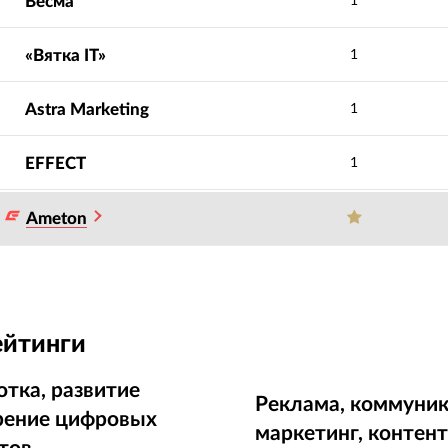
Весма
1
«Вятка IT»
1
Astra Marketing
1
EFFECT
1
Ameton
ейтинги
отка, развитие
Реклама, коммуник
рение цифровых
маркетинг, контен