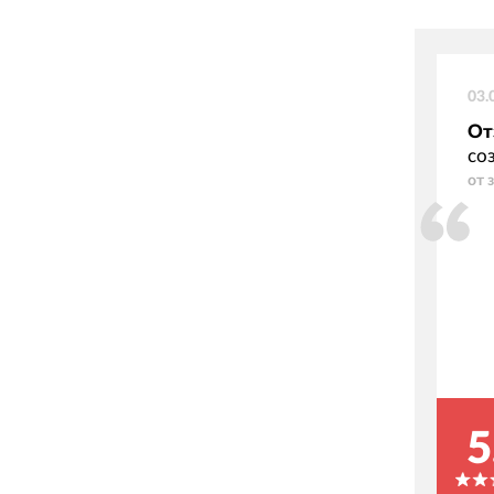
03.
От
со
от 
5