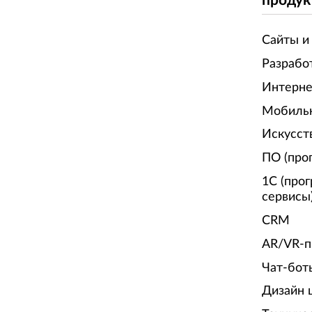
продук
Сайты и
Разрабо
Интерне
Мобиль
Искусст
ПО (про
1С (про
сервисы
CRM
AR/VR-п
Чат-бот
Дизайн 