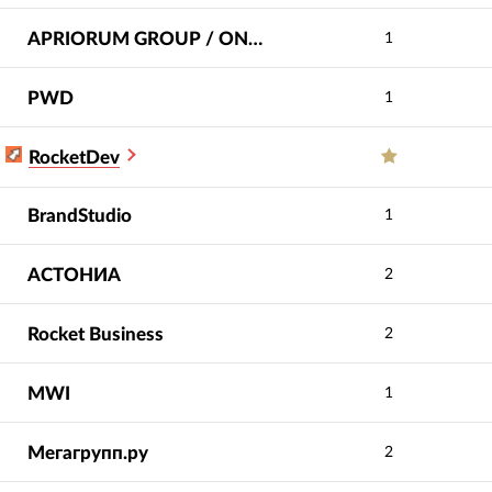
APRIORUM GROUP / ONVOLGA
1
PWD
1
RocketDev
BrandStudio
1
АСТОНИА
2
Rocket Business
2
MWI
1
Мегагрупп.ру
2