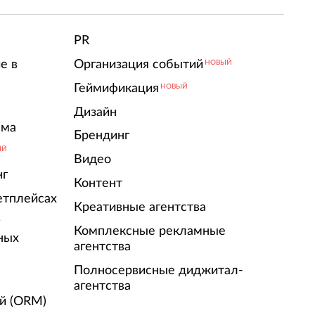
PR
е в
Организация событий
НОВЫЙ
Геймификация
НОВЫЙ
Дизайн
ама
Брендинг
ЫЙ
Видео
нг
Контент
етплейсах
Креативные агентства
г
Комплексные рекламные
ных
агентства
Полносервисные диджитал-
агентства
й (ORM)