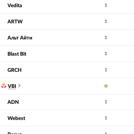
Vedita
1
ARTW
1
Альт Айти
1
Blast Bit
1
GRCH
1
VBI
ADN
1
Webest
1