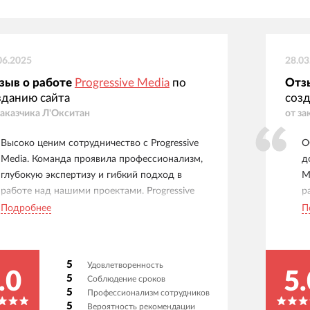
06.2025
28.03
зыв о работе
Progressive Media
по
Отз
зданию сайта
созд
заказчика
Л'Окситан
от за
Высоко ценим сотрудничество с Progressive
О
Media. Команда проявила профессионализм,
д
глубокую экспертизу и гибкий подход в
M
работе над нашими проектами. Progressive
р
Media обеспечивает надежное техническое
к
Подробнее
П
сопровождение, стабильную работу сайтов и
у
оперативное решение задач. Рекомендуем как
м
ответственного и эффективного партнера.
к
5
Удовлетворенность
у
.0
5.
5
Соблюдение сроков
р
5
Профессионализм сотрудников
5
Вероятность рекомендации