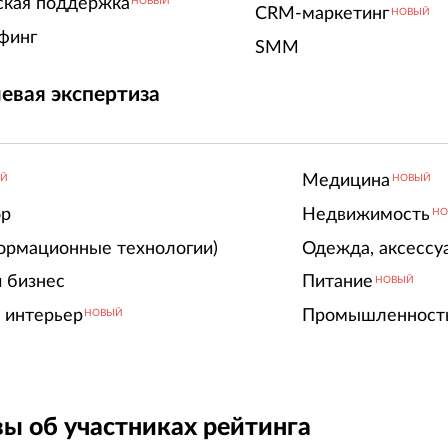
ская поддержка
НОВЫЙ
CRM-маркетинг
НОВЫЙ
финг
SMM
евая экспертиза
Медицина
ЫЙ
НОВЫЙ
ор
Недвижимость
НО
ормационные технологии)
Одежда, аксессу
 бизнес
Питание
НОВЫЙ
 интерьер
Промышленност
НОВЫЙ
ы об участниках рейтинга