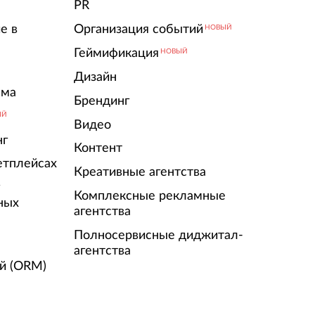
PR
е в
Организация событий
НОВЫЙ
Геймификация
НОВЫЙ
Дизайн
ама
Брендинг
ЫЙ
Видео
нг
Контент
етплейсах
Креативные агентства
г
Комплексные рекламные
ных
агентства
Полносервисные диджитал-
агентства
й (ORM)