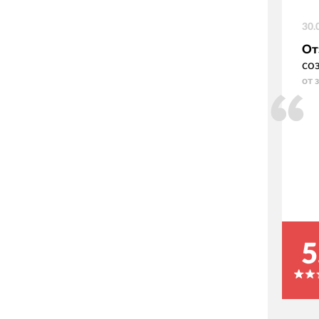
30.
От
со
от 
5