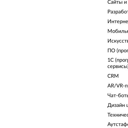
Сайты и
Разрабо
Интерне
Мобиль
Искусст
ПО (про
1С (про
сервисы
CRM
AR/VR-п
Чат-бот
Дизайн 
Техниче
Аутстаф