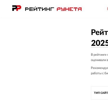
Рейт
202
В рейтинге
оценивали в
Рекомендуе
работы с би
ТИП САЙ