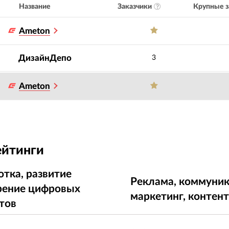
Заказчики
Крупные з
Название
Ameton
ДизайнДепо
3
Ameton
ейтинги
отка, развитие
Реклама, коммуник
рение цифровых
маркетинг, контен
тов