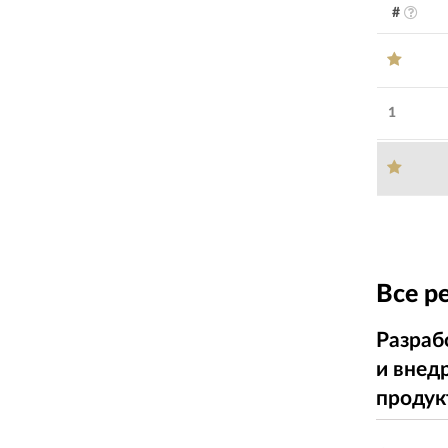
#
1
Все р
Разраб
и внед
продук