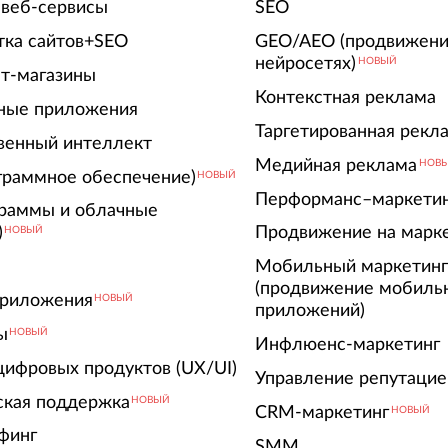
 веб-сервисы
SEO
тка сайтов+SEO
GEO/AEO (продвижени
нейросетях)
НОВЫЙ
т-магазины
Контекстная реклама
ные приложения
Таргетированная рекл
венный интеллект
Медийная реклама
НОВ
граммное обеспечение)
НОВЫЙ
Перформанс–маркети
граммы и облачные
)
Продвижение на марк
НОВЫЙ
Мобильный маркетин
(продвижение мобиль
риложения
НОВЫЙ
приложений)
ы
НОВЫЙ
Инфлюенс-маркетинг
цифровых продуктов (UX/UI)
Управление репутацие
ская поддержка
НОВЫЙ
CRM-маркетинг
НОВЫЙ
финг
SMM