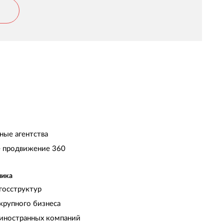
ысоко оцениваем результаты работы
оманды и надеемся на дальнейшее успешное
отрудничество!
ные агентства
 продвижение 360
чика
госструктур
крупного бизнеса
иностранных компаний