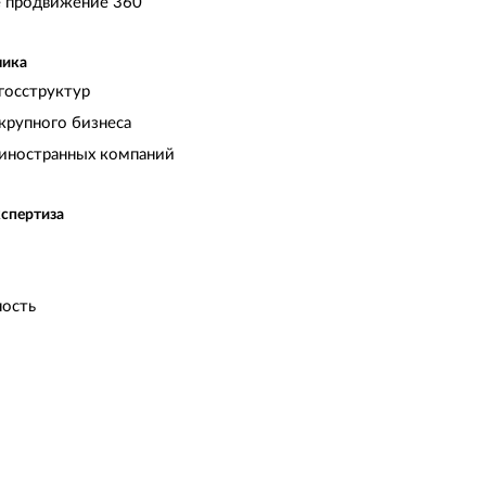
 продвижение 360
чика
госструктур
крупного бизнеса
иностранных компаний
кспертиза
ость