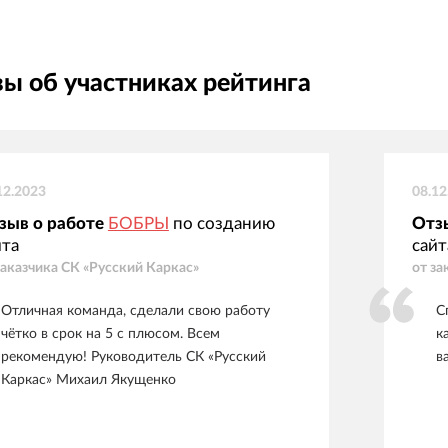
ы об участниках рейтинга
12.2023
08.12
зыв о работе
БОБРЫ
по созданию
Отз
йта
сайт
заказчика
СК «Русский Каркас»
от за
Отличная команда, сделали свою работу
С
чётко в срок на 5 c плюсом. Всем
к
рекомендую! Руководитель СК «Русский
в
Каркас» Михаил Якущенко