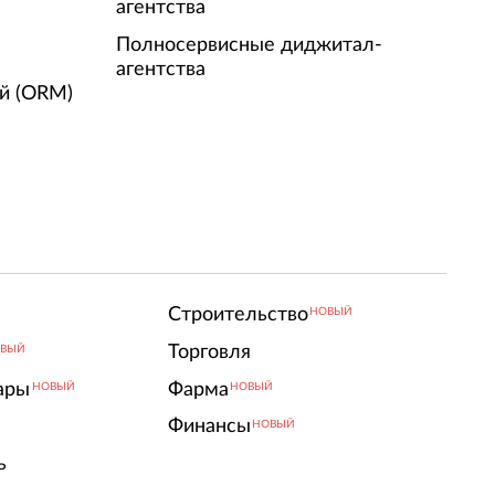
агентства
Полносервисные диджитал-
агентства
й (ORM)
Строительство
НОВЫЙ
Торговля
ВЫЙ
ары
Фарма
НОВЫЙ
НОВЫЙ
Финансы
НОВЫЙ
ь