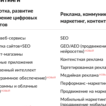
ейтинги
отка, развитие
Реклама, коммуник
рение цифровых
маркетинг, контен
тов
 веб-сервисы
SEO
тка сайтов+SEO
GEO/AEO (продвижени
нейросетях)
НОВЫЙ
т-магазины
Контекстная реклама
ные приложения
Таргетированная рекл
венный интеллект
Медийная реклама
НОВ
граммное обеспечение)
НОВЫЙ
Перформанс–маркети
граммы и облачные
)
Продвижение на марк
НОВЫЙ
Мобильный маркетин
(продвижение мобиль