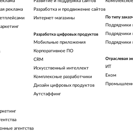
реклама
Развитие и поддержка сайтов
Комплексное
ная реклама
Разработка и продвижение сайтов
По типу заказ
кетплейсами
Интернет-магазины
Подрядчики 
аркетинг
Подрядчики 
Разработка цифровых продуктов
Мобильные приложения
Подрядчики 
Корпоративное ПО
и
Отраслевая э
CRM
ИТ
Искусственный интеллект
Еком
Комплексные разработчики
Промышленн
Дизайн цифровых продуктов
Аутстаффинг
ркетинг
гентства
нные агентства