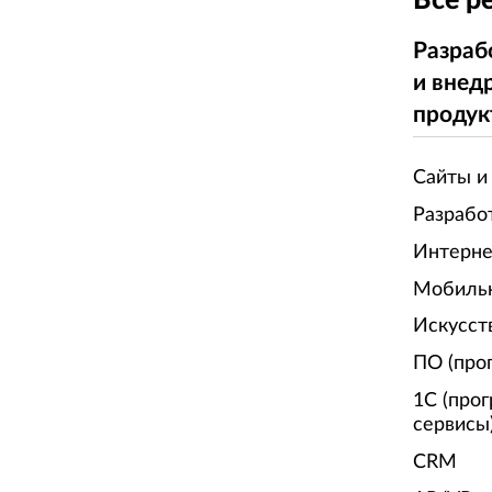
Все р
Разраб
и внед
продук
Сайты и
Разрабо
Интерне
Мобиль
Искусст
ПО (про
1С (про
сервисы
CRM