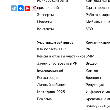
Конкурс сайтов и
Контекстная 
приложений
Таргетирован
Эксперты
Работа с мар
Новости
Мобильный м
Контакты
SEO
Участникам рейтингов
Коммуникаци
Как попасть в РР
PR
Кейсы и отзывы участников
SMM
Зачем участвовать в РР
Видео
(исследование)
Контент
Регистрация
Брендинг
Личный кабинет
Репутация
Методика-2025
Инфлюенс-ма
Реклама
Креативные а
Коммуникацио