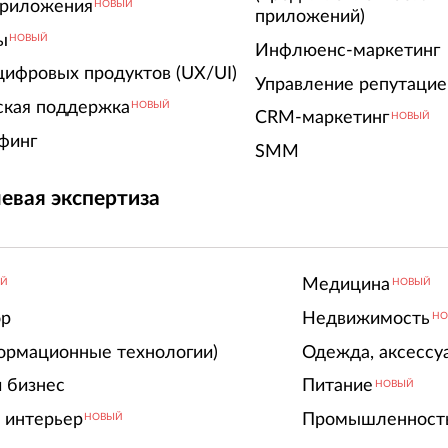
риложения
НОВЫЙ
приложений)
ы
НОВЫЙ
Инфлюенс-маркетинг
цифровых продуктов (UX/UI)
Управление репутацие
ская поддержка
НОВЫЙ
CRM-маркетинг
НОВЫЙ
финг
SMM
евая экспертиза
Медицина
ЫЙ
НОВЫЙ
ор
Недвижимость
НО
ормационные технологии)
Одежда, аксессу
 бизнес
Питание
НОВЫЙ
 интерьер
Промышленност
НОВЫЙ