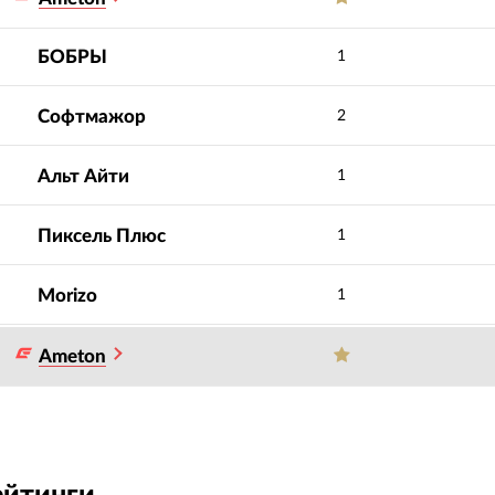
БОБРЫ
1
Софтмажор
2
Альт Айти
1
Пиксель Плюс
1
Morizo
1
Ameton