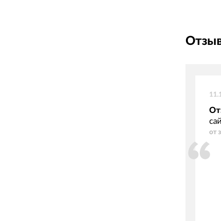
Отзыв
11.
От
са
от 