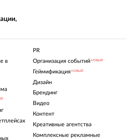
ации,
т
PR
е в
Организация событий
НОВЫЙ
Геймификация
НОВЫЙ
Дизайн
ама
Брендинг
ЫЙ
Видео
нг
Контент
етплейсах
Креативные агентства
г
Комплексные рекламные
ных