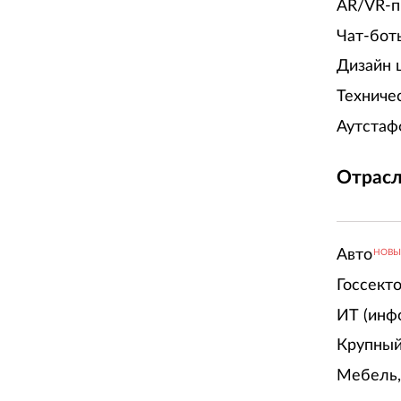
AR/VR-п
Чат-бот
Дизайн 
Техниче
Аутстаф
Отрасл
Авто
НОВ
Госсект
ИТ (инф
Крупный
Мебель,