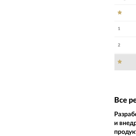
1
2
Все р
Разраб
и внед
продук