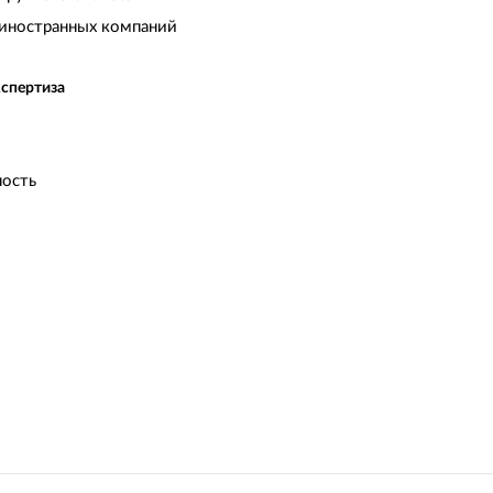
иностранных компаний
кспертиза
ость