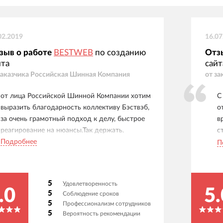
02.2019
16.07
зыв о работе
BESTWEB
по созданию
Отз
йта
сайт
заказчика
Российская Шинная Компания
от за
от лица Российской Шинной Компании хотим
С
выразить благодарность коллективу Бэствэб,
о
за очень грамотный подход к делу, быстрое
в
реагирование на нюансы.Так держать.
с
Подробнее
н
П
д
в
с
5
Удовлетворенность
п
.0
5.
5
Соблюдение сроков
п
5
Профессионализм сотрудников
т
5
Вероятность рекомендации