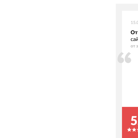
15.
От
са
от 
5