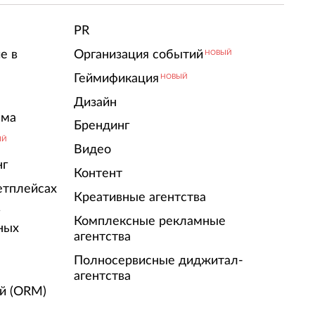
PR
е в
Организация событий
НОВЫЙ
Геймификация
НОВЫЙ
Дизайн
ама
Брендинг
ЫЙ
Видео
нг
Контент
етплейсах
Креативные агентства
г
Комплексные рекламные
ных
агентства
Полносервисные диджитал-
агентства
й (ORM)