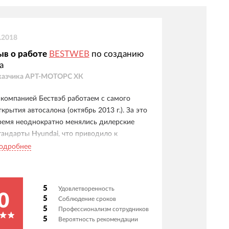
.2018
ыв о работе
BESTWEB
по созданию
а
казчика
АРТ-МОТОРС ХК
 компанией Бествэб работаем с самого
ткрытия автосалона (октябрь 2013 г.). За это
ремя неоднократно менялись дилерские
тандарты Hyundai, что приводило к
еобходимости полностью обновлять
одробнее
илерский сайт. Ребята из Бествэб за всё
ремя работы трижды сделали нам новый
айт по всем стандартам Hyundai. Хочется
5
Удовлетворенность
облагодарить Бествэб за отличную работу и
0
5
Соблюдение сроков
ожелать успехов в профессиональном и
5
Профессионализм сотрудников
ворческом плане!
5
Вероятность рекомендации