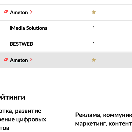
Ameton
iMedia Solutions
1
BESTWEB
1
Ameton
ейтинги
отка, развитие
Реклама, коммуник
рение цифровых
маркетинг, контен
тов