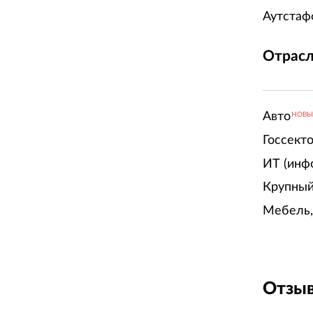
Аутстаф
Отрасл
Авто
НОВ
Госсект
ИТ (инф
Крупный
Мебель,
Отзыв