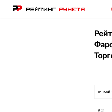
Рейт
Фарф
Торг
ТИП САЙ
#