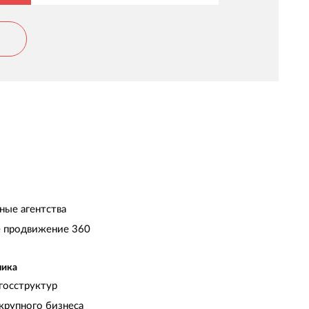
ные агентства
 продвижение 360
чика
госструктур
крупного бизнеса