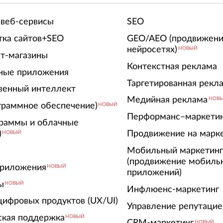
 веб-сервисы
SEO
тка сайтов+SEO
GEO/AEO (продвижени
нейросетях)
НОВЫЙ
т-магазины
Контекстная реклама
ные приложения
Таргетированная рекл
венный интеллект
Медийная реклама
НОВ
граммное обеспечение)
НОВЫЙ
Перформанс–маркети
граммы и облачные
)
Продвижение на марк
НОВЫЙ
Мобильный маркетин
(продвижение мобиль
риложения
НОВЫЙ
приложений)
ы
НОВЫЙ
Инфлюенс-маркетинг
цифровых продуктов (UX/UI)
Управление репутацие
ская поддержка
НОВЫЙ
CRM-маркетинг
НОВЫЙ