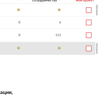
сотрудничества
мой проект
РЕКЛАМА
0
6
0
111
РЕКЛАМА
ации,
т