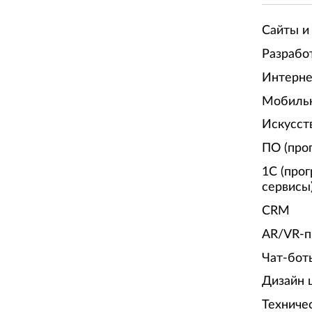
Сайты и
Разрабо
Интерне
Мобиль
Искусст
ПО (про
1С (про
сервисы
CRM
AR/VR-п
Чат-бот
Дизайн 
Техниче