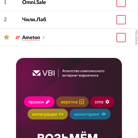
1
Omni.Sale
2
Чили.Лаб
РЕКЛАМА
Ameton