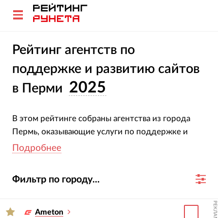
Рейтинг агентств по
поддержке и развитию сайтов
2025
в Перми
В этом рейтинге собраны агентства из города
Пермь, оказывающие услуги по поддержке и
развитию сайтов.
Подробнее
Методология расчёта рейтингового балла: чем
Фильтр по городу...
больше у агентства клиентов (и особенно тех,
что являются крупнейшими компаниями России и
РЕКЛАМА
мира), чем выше Яндекс ИКС проектов на
Ameton