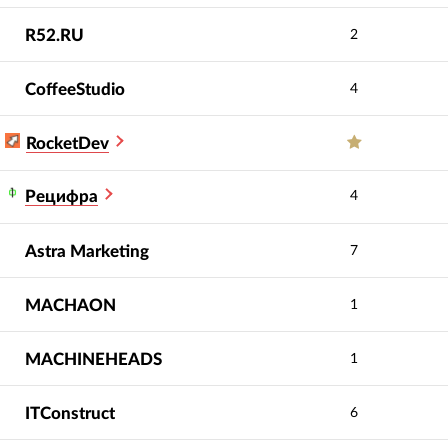
R52.RU
2
CoffeeStudio
4
RocketDev
Рецифра
4
Astra Marketing
7
MACHAON
1
MACHINEHEADS
1
ITConstruct
6