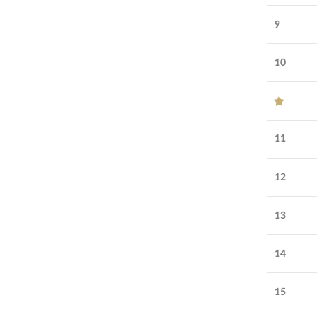
51-100
сотрудников:
9
Возраст
14
лет
компании:
10
УЗНАТЬ БОЛЬШЕ
СПОНСОР
11
12
13
14
15