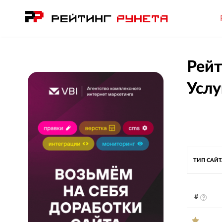
Рейт
Услу
ТИП САЙ
#