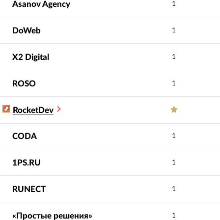
Asanov Agency
1
DoWeb
1
X2 Digital
1
ROSO
1
RocketDev
CODA
1
1PS.RU
1
RUNECT
1
«Простые решения»
1