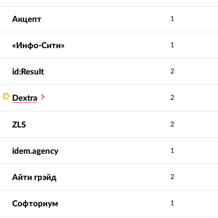
Акцепт
1
«Инфо-Сити»
1
id:Result
2
Dextra
2
ZLS
2
idem.agency
1
Айти грэйд
2
Софториум
1