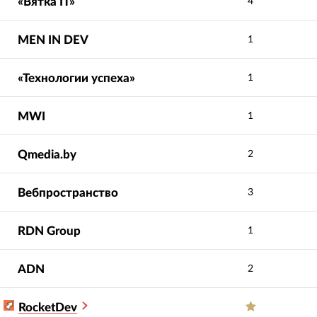
«Вятка IT»
4
MEN IN DEV
1
«Технологии успеха»
1
MWI
1
Qmedia.by
2
Вебпространство
3
RDN Group
1
ADN
2
RocketDev