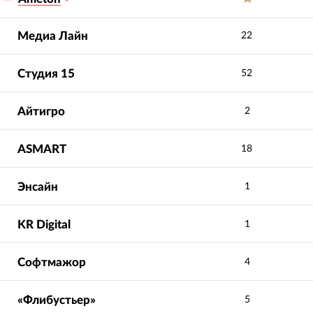
Медиа Лайн
22
Студия 15
52
Айтигро
2
ASMART
18
Энсайн
1
KR Digital
1
Софтмажор
4
Профессионализм
5.0
5.0
сотрудников
:
«Флибустьер»
5