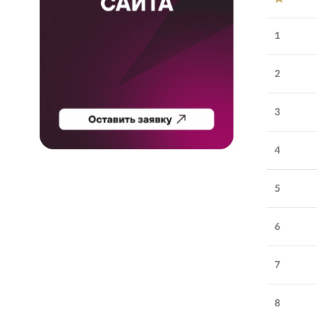
1
2
3
4
5
Обратите внимание
6
VBI
:
digital-агентство
полного цикла
7
Удовлетворенность
Соблюдение
5.0
работой
:
сроков
:
8
Количество