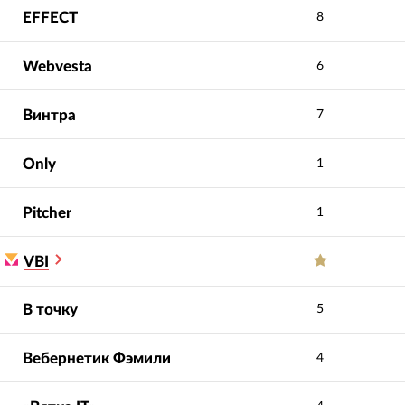
EFFECT
8
Webvesta
6
Винтра
7
Only
1
Pitcher
1
VBI
В точку
5
Вебернетик Фэмили
4