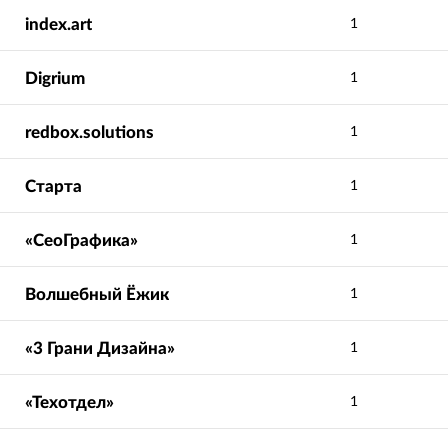
index.art
1
Digrium
1
redbox.solutions
1
Старта
1
«СеоГрафика»
1
Волшебный Ёжик
1
«3 Грани Дизайна»
1
«Техотдел»
1