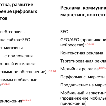
отка, развитие
Реклама, коммуник
рение цифровых
маркетинг, контен
тов
 веб-сервисы
SEO
тка сайтов+SEO
GEO/AEO (продвижени
нейросетях)
НОВЫЙ
т-магазины
Контекстная реклама
ные приложения
Таргетированная рекл
венный интеллект
Медийная реклама
НОВ
граммное обеспечение)
НОВЫЙ
Перформанс–маркети
граммы и облачные
)
Продвижение на марк
НОВЫЙ
Мобильный маркетин
(продвижение мобиль
риложения
НОВЫЙ
приложений)