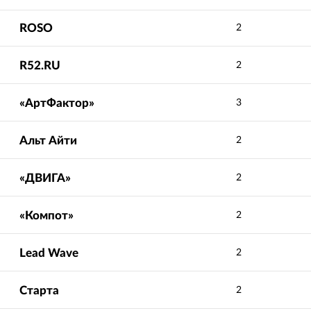
ROSO
2
R52.RU
2
«АртФактор»
3
Альт Айти
2
«ДВИГА»
2
«Компот»
2
Lead Wave
2
Старта
2