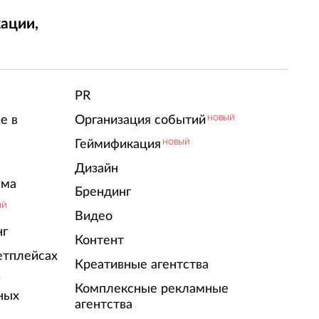
ации,
т
PR
е в
Организация событий
НОВЫЙ
Геймификация
НОВЫЙ
Дизайн
ама
Брендинг
ЫЙ
Видео
нг
Контент
етплейсах
Креативные агентства
г
Комплексные рекламные
ных
агентства