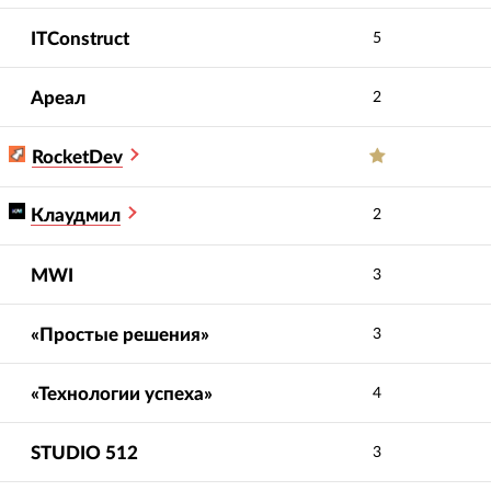
ITConstruct
5
Ареал
2
RocketDev
Клаудмил
2
MWI
3
«Простые решения»
3
«Технологии успеха»
4
STUDIO 512
3