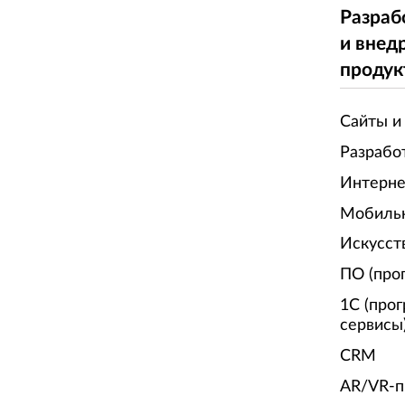
Разраб
и внед
продук
Сайты и
Разрабо
Интерне
Мобиль
Искусст
ПО (про
1С (про
сервисы
CRM
AR/VR-п