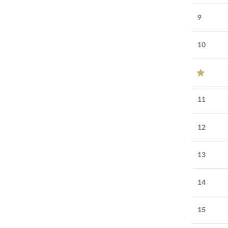
51-100
сотрудников:
9
Возраст
14
лет
компании:
10
УЗНАТЬ БОЛЬШЕ
СПОНСОР
11
12
13
14
15