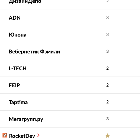
ДизайнДепо
2
ADN
3
Юнона
3
Вебернетик Фэмили
3
L-TECH
2
FEIP
2
Taptima
2
Мегагрупп.ру
3
RocketDev