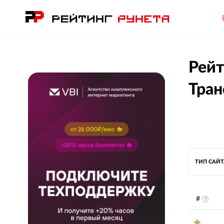
Рейт
Тран
ТИП САЙ
#