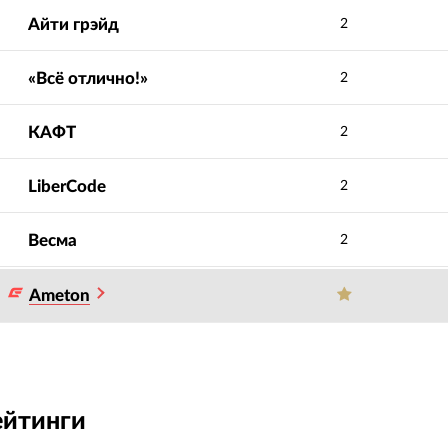
Айти грэйд
2
«Всё отлично!»
2
КАФТ
2
LiberCode
2
Весма
2
Ameton
ейтинги