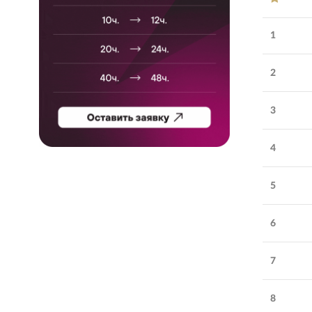
1
2
3
4
5
Обратите внимание
6
VBI
:
digital-агентство
полного цикла
7
Средняя оценка
Удовлетворенность
4.6
клиентами:
работой
:
8
Количество