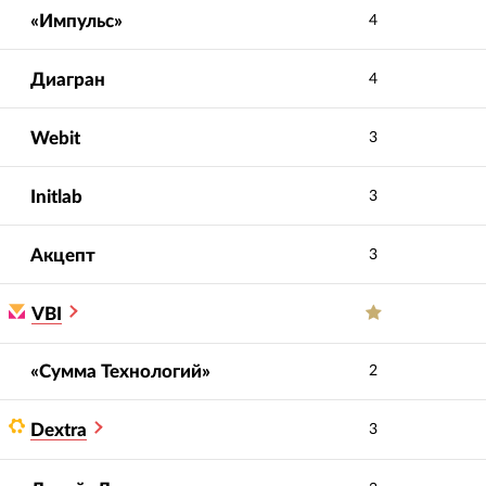
«Импульс»
4
Диагран
4
Webit
3
Initlab
3
Акцепт
3
VBI
«Сумма Технологий»
2
Dextra
3