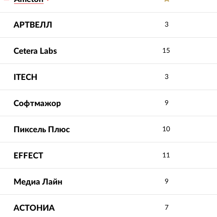
АРТВЕЛЛ
3
Cetera Labs
15
ITECH
3
Софтмажор
9
Пиксель Плюс
10
EFFECT
11
Медиа Лайн
9
Соблюдение
Професси
5.0
5.0
сроков
:
сотрудник
АСТОНИА
7