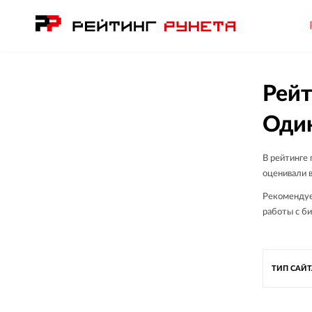
Рейт
Оди
В рейтинге
оценивали в
Рекомендуе
работы с би
ТИП САЙ