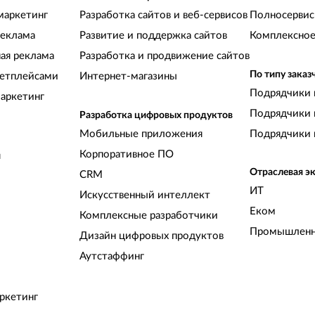
маркетинг
Разработка сайтов и веб-сервисов
Полносервис
реклама
Развитие и поддержка сайтов
Комплексное
ная реклама
Разработка и продвижение сайтов
По типу заказ
кетплейсами
Интернет-магазины
Подрядчики 
аркетинг
Подрядчики 
Разработка цифровых продуктов
Мобильные приложения
Подрядчики 
Корпоративное ПО
и
Отраслевая э
CRM
ИТ
Искусственный интеллект
Еком
Комплексные разработчики
Промышленн
Дизайн цифровых продуктов
Аутстаффинг
ркетинг