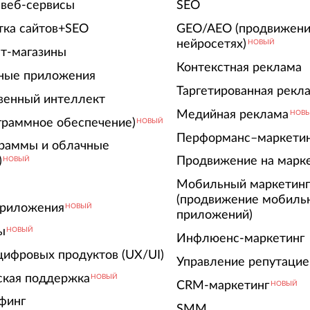
 веб-сервисы
SEO
тка сайтов+SEO
GEO/AEO (продвижени
нейросетях)
НОВЫЙ
т-магазины
Контекстная реклама
ные приложения
Таргетированная рекл
венный интеллект
Медийная реклама
НОВ
граммное обеспечение)
НОВЫЙ
Перформанс–маркети
граммы и облачные
)
Продвижение на марк
НОВЫЙ
Мобильный маркетин
(продвижение мобиль
риложения
НОВЫЙ
приложений)
ы
НОВЫЙ
Инфлюенс-маркетинг
цифровых продуктов (UX/UI)
Управление репутацие
ская поддержка
НОВЫЙ
CRM-маркетинг
НОВЫЙ
финг
SMM