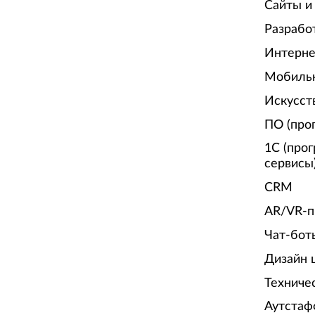
Сайты и
Разрабо
Интерне
Мобиль
Искусст
ПО (про
1С (про
сервисы
CRM
AR/VR-п
Чат-бот
Дизайн 
Техниче
Аутстаф