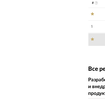
#
1
Все р
Разраб
и внед
продук