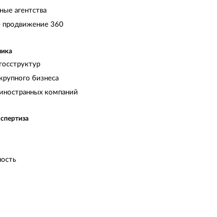
ные агентства
 продвижение 360
чика
госструктур
крупного бизнеса
иностранных компаний
кспертиза
ость