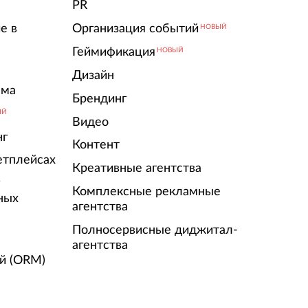
PR
е в
Организация событий
НОВЫЙ
Геймификация
НОВЫЙ
Дизайн
ама
Брендинг
ЫЙ
Видео
нг
Контент
етплейсах
Креативные агентства
г
Комплексные рекламные
ных
агентства
Полносервисные диджитал-
агентства
й (ORM)