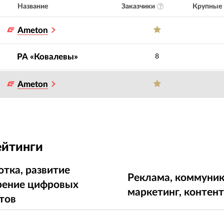
Заказчики
Крупные 
Название
Ameton
РА «Ковалевы»
8
Ameton
ейтинги
отка, развитие
Реклама, коммуник
рение цифровых
маркетинг, контен
тов