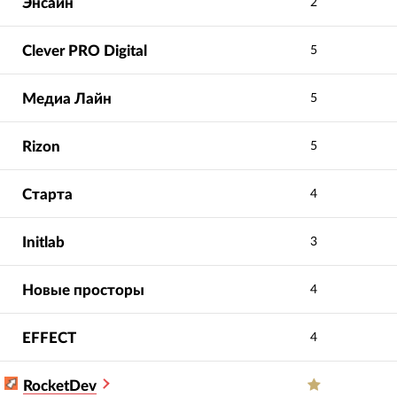
Энсайн
2
Clever PRO Digital
5
Медиа Лайн
5
Rizon
5
Старта
4
Initlab
3
Новые просторы
4
EFFECT
4
RocketDev