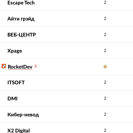
Escape Tech
2
Айти грэйд
2
ВЕБ-ЦЕНТР
2
Xpage
2
RocketDev
ITSOFT
2
DMI
2
Кибер-невод
2
X2 Digital
2