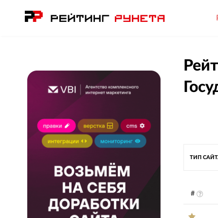
Рейт
Госу
ТИП САЙ
#