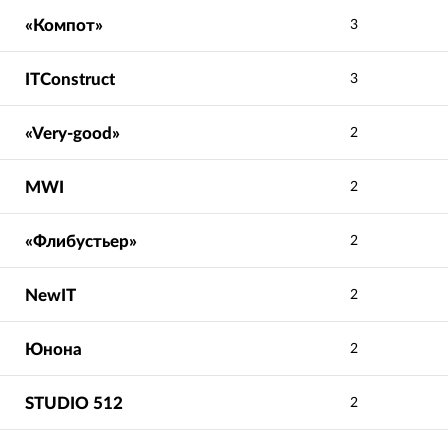
«Компот»
3
ITConstruct
3
«Very-good»
2
MWI
2
«Флибустьер»
2
NewIT
2
Юнона
2
STUDIO 512
2