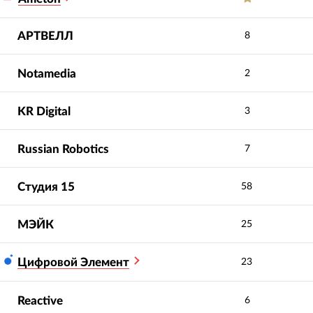
АРТВЕЛЛ
8
Notamedia
2
KR Digital
3
Russian Robotics
7
Студия 15
58
МЭЙК
25
Цифровой Элемент
23
Профессионализм
5.0
5.0
сотрудников
:
Reactive
6