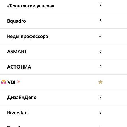
«Технологии успеха»
7
Bquadro
5
Кеды профессора
4
ASMART
6
АСТОНИА
4
VBI
ДизайнДепо
2
Riverstart
3