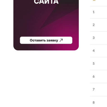
1
2
3
4
5
Обратите внимание
6
VBI
:
digital-агентство
полного цикла
7
Удовлетворенность
Соблюдение
5.0
работой
:
сроков
:
8
Количество