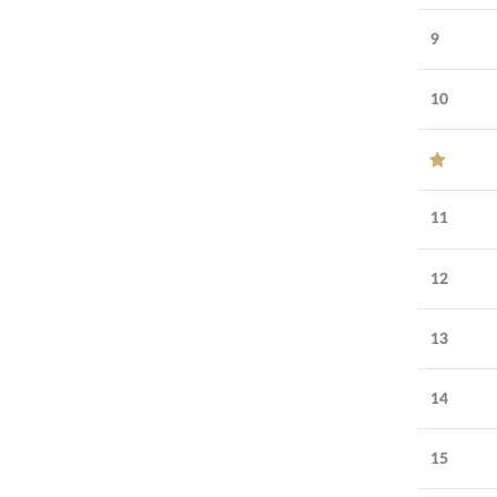
51-100
сотрудников:
9
Возраст
14
лет
компании:
10
УЗНАТЬ БОЛЬШЕ
СПОНСОР
11
12
13
14
15