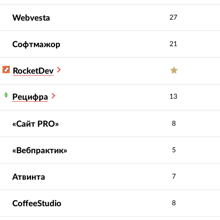
Webvesta
27
Софтмажор
21
RocketDev
Рецифра
13
«Сайт PRO»
8
«Вебпрактик»
5
Атвинта
7
CoffeeStudio
8