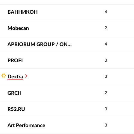
БАННИКОН
4
Mobecan
2
APRIORUM GROUP / ONVOLGA
4
PROFI
3
Dextra
3
GRCH
2
R52.RU
3
Art Performance
3