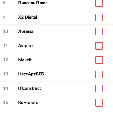
8
Пиксель Плюс
9
X2 Digital
10
Логема
11
Акцепт
12
Makeit
13
НастАртВЕБ
14
ITConstruct
15
Комплето