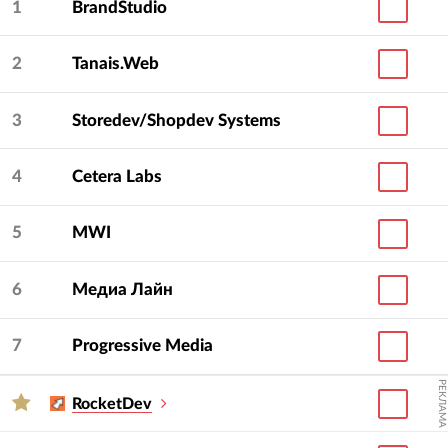
1
BrandStudio
2
Tanais.Web
3
Storedev/Shopdev Systems
4
Cetera Labs
5
MWI
6
Медиа Лайн
7
Progressive Media
РЕКЛАМА
RocketDev